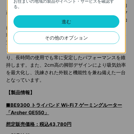
お住まいの地域の製品やイベント・サービスを確認す
「Archer GE550」は、最適な位置に配置された4本の内
る。
蔵高性能アンテナと、独自のWi-Fi最適化機能、ビームフ
ォーミング技術を採用。これにより、Wi-Fiの死角をゼロ
進む
にし、広範囲で安定した接続を提供します。さらに、処
理速度を向上させる高性能CPUを搭載し、スムーズで快
その他のオプション
適なゲームプレイを実現。冷却用通気口と大型ヒートシ
ンクを備え、適切なエアフローと効率的な放熱設計によ
り、長時間の使用でも常に安定したパフォーマンスを維
持します。また、2cm高の脚部デザインにより吸気効率
を最大化し、洗練された外観と機能性を兼ね備えた一台
となっています。
【製品情報】
■BE9300 トライバンド Wi-Fi 7 ゲーミングルーター
「Archer GE550」
想定販売価格：税込43,780円