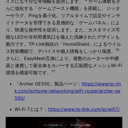
イスにも十分な帯域幅を提供します。
ゲーム体験をさ
らに強化する「ゲームブースト機能」を搭載し、ジッタ
ーやラグ、Pingを最小化。リアルタイムで設定やインサ
イトデータを管理できる直感的な「ゲームパネル」によ
り、快適な操作性を提供します。また、カスタマイズ可
能なLEDや冷却用通気口を備えた洗練されたデザインも
魅力です。TP-Link独自の「HomeShield」によるウイル
*5
ス対策機能で、デバイスや個人情報をしっかり保護。
さらに、EasyMesh互換により、複数のルーターや中継
器と連携して家全体をカバーする広範囲なメッシュWi-Fi
*7
環境を構築可能です。
「Archer GE550」製品ページ：
https://www.tp-lin
k.com/jp/home-networking/wifi-router/archer-ge
550/
Wi-Fi 7とは？：
https://www.tp-link.com/jp/wifi7/