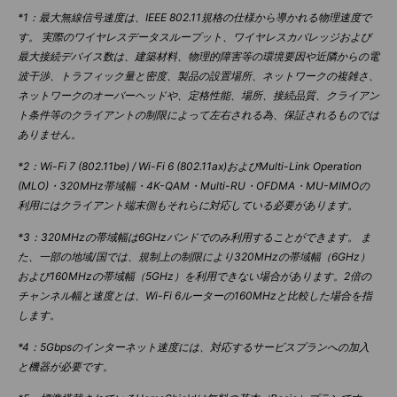
*1：最大無線信号速度は、IEEE 802.11規格の仕様から導かれる物理速度で
す。 実際のワイヤレスデータスループット、ワイヤレスカバレッジおよび
最大接続デバイス数は、建築材料、物理的障害等の環境要因や近隣からの電
波干渉、トラフィック量と密度、製品の設置場所、ネットワークの複雑さ、
ネットワークのオーバーヘッドや、定格性能、場所、接続品質、クライアン
ト条件等のクライアントの制限によって左右される為、保証されるものでは
ありません。
*2：Wi-Fi 7 (802.11be) / Wi-Fi 6 (802.11ax)およびMulti-Link Operation
(MLO)・320MHz帯域幅・4K-QAM・Multi-RU・OFDMA・MU-MIMOの
利用にはクライアント端末側もそれらに対応している必要があります。
*3：320MHzの帯域幅は6GHzバンドでのみ利用することができます。 ま
た、一部の地域/国では、規制上の制限により320MHzの帯域幅（6GHz）
および160MHzの帯域幅（5GHz）を利用できない場合があります。2倍の
チャンネル幅と速度とは、Wi-Fi 6ルーターの160MHzと比較した場合を指
します。
*4：5Gbpsのインターネット速度には、対応するサービスプランへの加入
と機器が必要です。