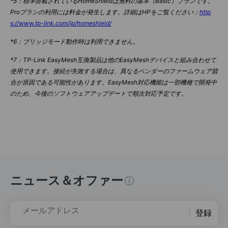
*5：標準搭載されているHomeShieldは無料の基本（Basic）プランです。
Proプランの利用には料金が発生します。詳細はHPをご覧ください：
http
s://www.tp-link.com/jp/homeshield/
*6：ブリッジモード動作時は利用できません。
*7：TP-Link EasyMesh互換製品は他のEasyMeshデバイスと組み合わせて
使用できます。接続が失敗する場合は、異なるベンダーのファームウェア競
合が原因である可能性があります。EasyMesh対応機能は一部機種で開発中
のため、今後のソフトウェアアップデートで順次対応予定です。
ニュース＆オファー
メールアドレス
登録