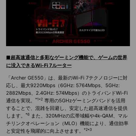
■超高速通信と多彩なゲーミング機能で、ゲームの世界
に没入できるWi-Fi 7ルーター
「Archer GE550」は、最新のWi-Fi 7テクノロジーに対
応し、最大9220Mbps（6GHz: 5764Mbps、5GHz:
2882Mbps、2.4GHz: 574Mbps）のトライバンドWi-Fi
*1*2
通信を実現。
専用の5GHzゲーミングバンドを活用
することで、混雑を回避し、安定した超高速通信を提供
*6
します。
また、320MHzの広帯域幅や4k-QAM、マル
チリンクオペレーション（MLO）機能により、通信効率
*2*3
と安定性を飛躍的に向上させます。