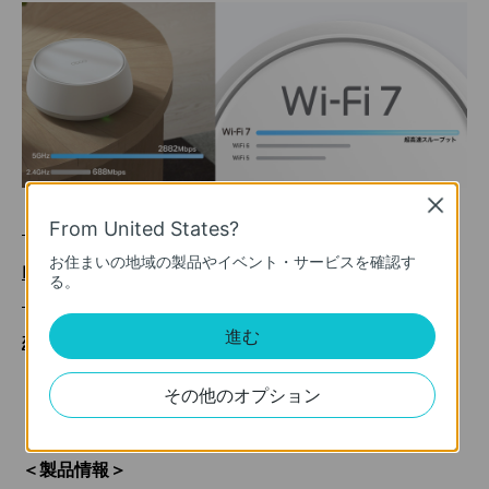
Close
【製品情報】
From United States?
お住まいの地域の製品やイベント・サービスを確認す
■BE3600 デュアルバンドメッシュWi-Fi 7システム
る。
「Deco BE25」
進む
想定販売価格：
税込17,380円（1-pack）
その他のオプション
税込31,680円（2-pack）
＜製品情報＞