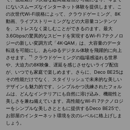
にないスムーズなインターネット体験を提供します。こ
の次世代Wi-Fi規格によって、クラウドゲーミング、8K
動画、ライブストリーミングなどの大容量コンテンツ
を、ストレスなく楽しむことができるのます。最大
3.6Gbpsの驚異的なスピードを実現するWi-Fi 7テクノロ
ジーの新しい変調方式「4K-QAM」は、大容量のデータ
転送を可能にし、あらゆるデジタル体験を飛躍的に向上
*1
させます。
クラウドゲーミングの臨場感溢れる世界
や、大迫力の8K映像、遅延を感じさせないライブ配信
が、いつでも家庭で楽しめます。さらに、Deco BE25は
その性能だけでなく、スタイリッシュで未来的な美しい
デザインも魅力的です。シンプルかつ洗練されたフォル
ムは、どんなインテリアにも自然に溶け込み、機能性と
美しさを兼ね備えています。高性能なWi-Fi 7テクノロジ
ーをシンプルな美しさとともに提供するDeco BE25で、
お部屋のインターネット環境を次のレベルに格上げしま
しょう。