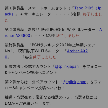
第１弾賞品：スマートホームセット（「
Tapo P105
（
1p
ack
）
」 + サーキュレーター）・・・6名様
終了しまし
た
第２弾賞品：新製品 IPv6 IPoE対応 Wi-Fi 6ルーター「
A
rcher AX4800
」・・・1名様
終了しました
最終弾賞品：「BCNランキング2021年上半期シェア
No.1」 1万円以下Wi-Fi 6ルーター「
Archer AX2
0
」・・・1名様
終了しました
応募方法：公式アカウント「
@tplinkjapan
」をフォロー
&キャンペーン投稿へコメント
第２弾からは、公式アカウント「
@tplinkjapan
」をフォ
ロー&キャンペーン投稿へいいね！
抽選・当選発表：厳正なる抽選のうえ、当選者様には
DMからご連絡いたします。