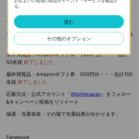
お住まいの地域の製品やイベント・サービスを確認す
る。
＜賞品・応募方法＞
進む
Twitter
第１弾賞品：Amazonギフト券 500円分・・・合計100
その他のオプション
名様
終了しました
第２弾賞品：Amazonギフト券 1,000円分・・・合計
50名様
終了しました
最終弾賞品：Amazonギフト券 500円分・・・合計100
名様
終了しました
応募方法：公式アカウント「
@tplinkjapan
」をフォロー
&キャンペーン投稿をリツイート
抽選・当選発表：その場で当選結果が分かります。
Facebook