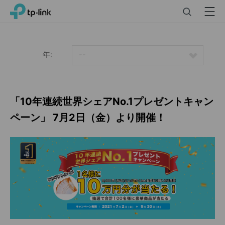
Click
Search
Menu
TP-Link, Reliably Smart
to
skip
the
navigation
年:
--
bar
「10年連続世界シェアNo.1プレゼントキャン
ペーン」 7月2日（金）より開催！