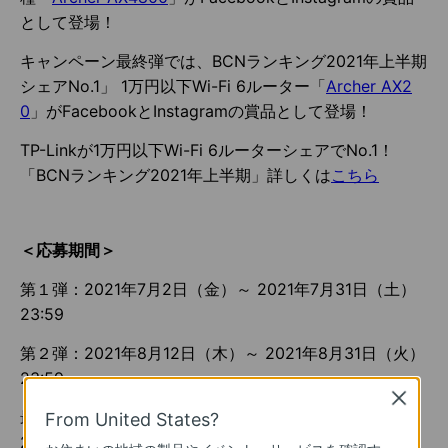
として登場！
キャンペーン最終弾では、BCNランキング2021年上半期
シェアNo.1」 1万円以下Wi-Fi 6ルーター「
Archer AX2
0
」がFacebookとInstagramの賞品として登場！
TP-Linkが1万円以下Wi-Fi 6ルーターシェアでNo.1！
「BCNランキング2021年上半期」詳しくは
こちら
＜応募期間＞
第１弾：2021年7月2日（金）～ 2021年7月31日（土）
23:59
第２弾：2021年8月12日（木）～ 2021年8月31日（火）
23:59
Close
最終弾：2021年9月17日（金）～ 2021年9月30日（木）
From United States?
23:59