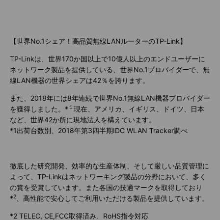
【世界No.1シェア！高品質無線LANルーターのTP-Link】
TP-Linkは、世界170か国以上で10億人以上のエンドユーザーに
ネットワーク製品を提供している、世界No.1プロバイダーで、無
線LAN機器の世界シェアは42％を誇ります。
また、2018年には8年連続で世界No.1無線LAN機器プロバイダー
１
を獲得しました。*
現在、アメリカ、イギリス、ドイツ、日本
など、世界42か所に現地法人を構えています。
*1出荷台数別、2018年第3四半期IDC WLAN Tracker調べ
徹底した研究開発、効率的な生産体制、そして厳しい品質管理に
よって、TP-Linkはネットワーキング製品の分野において、多く
の賞を受賞しています。また各国の技適マークを取得しており
2
*
、高性能で安心してご利用いただける製品を提供しています。
*2 TELEC, CE,FCC取得済み、RoHS指令対応