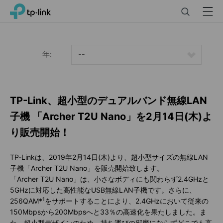
Click
Search
Menu
TP-Link, Reliably Smart
to
skip
the
navigation
年:
--
bar
TP-Link、超小型のデュアルバンド無線LAN
子機 「Archer T2U Nano」を2月14日(木)よ
り販売開始！
TP-Linkは、2019年2月14日(木)より、超小型サイズの無線LAN
子機「Archer T2U Nano」を販売開始致します。
「Archer T2U Nano」は、小さなボディにも関わらず2.4GHzと
5GHzに対応した高性能なUSB無線LAN子機です。さらに、
1
256QAM*
をサポートすることにより、2.4GHzにおいて従来の
150Mbpsから200Mbpsへと33％の高速化を果たしました。ま
た、超小型デザインのため、持ち運びの邪魔にならずどこでも高