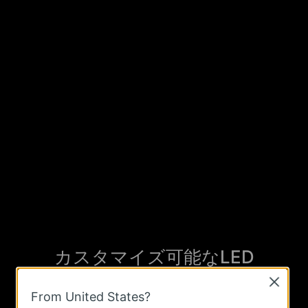
カスタマイズ可能なLED
Close
鮮やかに光るRGBライティングで、ゲームの雰囲
From United States?
気を高めるためにゲーム環境に合わせた周囲の照