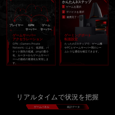
かんたん3ステップ
ゲームを選択
デバイスを選択
連携完了！
プレイヤー
GPN
ゲーム
サーバー
サーバー
ゲームサーバー
ゲーミングポート
アクセラレーション
転送設定
GPN（Gamers Private
たったの3ステップで、ゲーム機
Network）により、低遅延、パ
やPCとゲームサーバー間のシー
ケット損失の低減、pingの最小
ムレスな通信を確立できます。
化、ルーターからゲームサーバ
ーへの接続の最適化を実現しま
す。
リアルタイムで状況を把握
ゲームパネル
統計データ