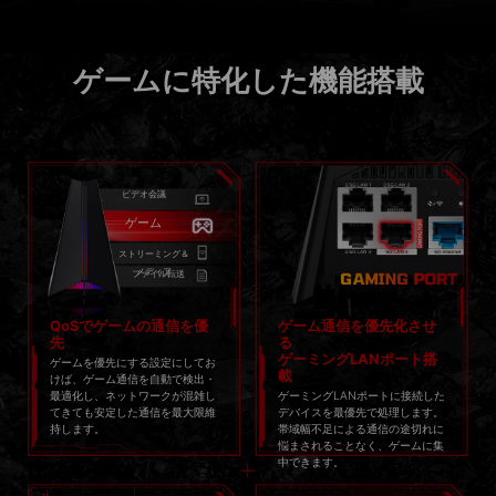
ゲームに特化した機能搭載
ビデオ会議
ゲーム
ストリーミング＆
メディア
ファイル転送
QoSでゲームの通信を優
ゲーム通信を優先化させ
先
る
ゲーミングLANポート搭
ゲームを優先にする設定にしてお
載
けば、ゲーム通信を自動で検出・
最適化し、ネットワークが混雑し
ゲーミングLANポートに接続した
てきても安定した通信を最大限維
デバイスを最優先で処理します。
持します。
帯域幅不足による通信の途切れに
悩まされることなく、ゲームに集
中できます。