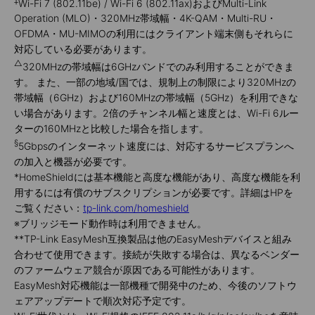
Wi-Fi 7 (802.11be) / Wi-Fi 6 (802.11ax)およびMulti-Link
Operation (MLO)・320MHz帯域幅・4K-QAM・Multi-RU・
OFDMA・MU-MIMOの利用にはクライアント端末側もそれらに
対応している必要があります。
△
320MHzの帯域幅は6GHzバンドでのみ利用することができま
す。 また、一部の地域/国では、規制上の制限により320MHzの
帯域幅（6GHz）および160MHzの帯域幅（5GHz）を利用できな
い場合があります。2倍のチャンネル幅と速度とは、Wi-Fi 6ルー
ターの160MHzと比較した場合を指します。
§
5Gbpsのインターネット速度には、対応するサービスプランへ
の加入と機器が必要です。
*
HomeShieldには基本機能と高度な機能があり、高度な機能を利
用するには有償のサブスクリプションが必要です。詳細はHPを
ご覧ください：
tp-link.com/homeshield
※ブリッジモード動作時は利用できません。
**
TP-Link EasyMesh互換製品は他のEasyMeshデバイスと組み
合わせて使用できます。接続が失敗する場合は、異なるベンダー
のファームウェア競合が原因である可能性があります。
EasyMesh対応機能は一部機種で開発中のため、今後のソフトウ
ェアアップデートで順次対応予定です。