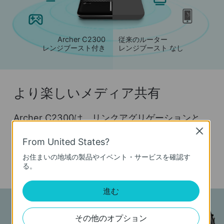
Archer C2300
従来のルーター
レンジブースト付き
レンジブースト なし
より楽しいメディア共有
Archer C2300は、リンクアグリゲーションと
USB 3.0ポート（USB 2.0と比較して10倍高速）
Close
From United States?
により、外部ドライブからホームネットワーク
に接続されたすべてのデバイスにファイル、写
お住まいの地域の製品やイベント・サービスを確認す
る。
真、ビデオをさらに簡単に共有できます。
進む
その他のオプション