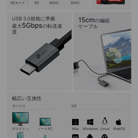
SDカード
SD
SDHC
SDXC
USB 3.0規格に準拠
15cm
の編組
5Gbps
最大
の転送速
ケーブル
度
幅広い互換性
デバイス
OS
デスクトッ
ノートPC
Mac
Windows
Linux
iPadOS
プ