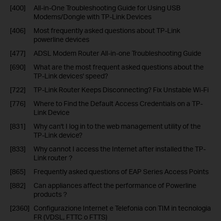
[400]
All-in-One Troubleshooting Guide for Using USB
Modems/Dongle with TP-Link Devices
[406]
Most frequently asked questions about TP-Link
powerline devices
[477]
ADSL Modem Router All-in-one Troubleshooting Guide
[690]
What are the most frequent asked questions about the
TP-Link devices' speed?
[722]
TP-Link Router Keeps Disconnecting? Fix Unstable Wi-Fi
[776]
Where to Find the Default Access Credentials on a TP-
Link Device
[831]
Why can't I log in to the web management utility of the
TP-Link device?
[833]
Why cannot I access the Internet after installed the TP-
Link router？
[865]
Frequently asked questions of EAP Series Access Points
[882]
Can appliances affect the performance of Powerline
products？
[2360]
Configurazione Internet e Telefonia con TIM in tecnologia
FR (VDSL, FTTC o FTTS)