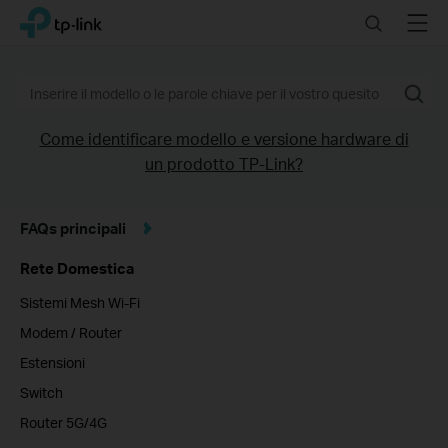
TP-
Click
Search
Menu
TP-Link, Reliably Smart
Link
to
Search
skip
the
navigation
bar
Come identificare modello e versione hardware di
un prodotto TP-Link?
FAQs principali
Rete Domestica
Sistemi Mesh Wi-Fi
Modem / Router
Estensioni
Switch
Router 5G/4G