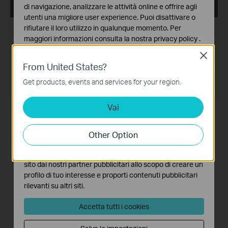
di navigazione, analizzare le attività online e offrire agli
PharosControl_2.0.2_linux
utenti una migliore user experience. Puoi disattivare o
Data di pubblicazione:
2019-05-08
rifiutare il loro utilizzo in qualunque momento. Per
maggiori informazioni consulta la nostra
privacy policy
.
Lingua:
English
Close
Basic Cookies
From United States?
Questi cookies sono necessari per il corretto
Dimensioni file:
15.77 MB
funzionamento del sito e non possono essere disattivati
Get products, events and services for your region.
nel tuo sistema.
Sistema operativo: Linux (Debian/Ubuntu)
Vai
Analytics e Marketing Cookies
Modifications and Bug Fixes:
I cookies analitici ci permettono di analizzare le tue
1. Fixed the problem that Pharos Control may not work
attività sul nostro sito allo scopo di migliorarne le
normally in Turkish language operating system.
Other Option
funzionalità.
2. Improved security mechanism.
3. Improved log security level.
I marketing cookies possono essere impostati sul nostro
Notes:
sito dai nostri partner pubblicitari allo scopo di creare un
1. When upgrading from the older version, it will cover
profilo di tuo interesse e proporti contenuti pubblicitari
previous data. So please backup the data first before
rilevanti su altri siti.
updating the software.
2. Pharos Control only supports JRE1.7 and JRE1.8.
Accetta tutti i cookies