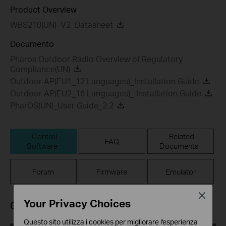
Product Overview
WBS210(UN)_V2_Datasheet
Documento
Pharos Outdoor Radio Overview of Regulatory
Compliance(UN)
Outdoor AP(EU1_12 Languages)_Installation Guide
Outdoor AP(EU2_16 Languages)_ Installation Guide
PharOS(UN)_User Guide_2.2
Control
Related
FAQ
Software
Documents
Forum
Firmware
Emulator
Close
Your Privacy Choices
Control Software
Questo sito utilizza i cookies per migliorare l'esperienza