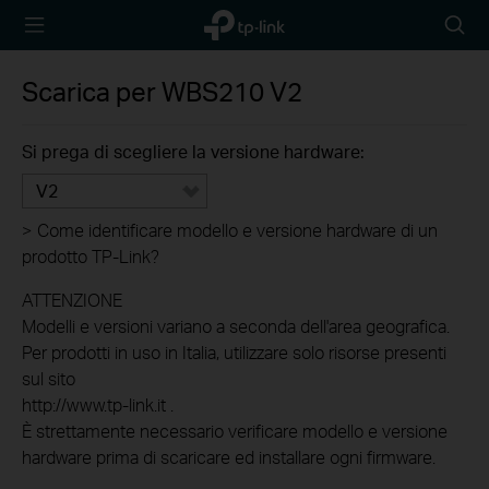
TP-Link,
Searc
Reliably
icon
Smart
Scarica per
WBS210
V2
Si prega di scegliere la versione hardware:
V2
>
Come identificare modello e versione hardware di un
prodotto TP-Link?
ATTENZIONE
Modelli e versioni variano a seconda dell'area geografica.
Per prodotti in uso in Italia, utilizzare solo risorse presenti
sul sito
http://www.tp-link.it .
È strettamente necessario verificare modello e versione
hardware prima di scaricare ed installare ogni firmware.