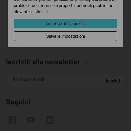
32bit/64bit
profilo di tuo interesse e proporti contenuti pubblicitari
rilevanti su altri siti.
Notes:
For TL-WN823N(EU) 2.0
Accetta tutti i cookies
Salva le impostazioni
Iscriviti alla newsletter
Indirizzo email
Iscriviti
Seguici