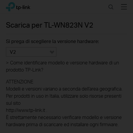
Click
Search
Menu
TP-Link, Reliably Smart
to
skip
the
Scarica per
TL-WN823N
V2
navigation
bar
Si prega di scegliere la versione hardware:
V2
>
Come identificare modello e versione hardware di un
prodotto TP-Link?
ATTENZIONE
Modelli e versioni variano a seconda dell'area geografica.
Per prodotti in uso in Italia, utilizzare solo risorse presenti
sul sito
http://www.tp-link.it .
È strettamente necessario verificare modello e versione
hardware prima di scaricare ed installare ogni firmware.