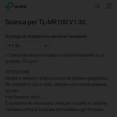
Click
Search
Menu
TP-Link, Reliably Smart
to
skip
the
Scarica per
TL-MR100
V1.30
navigation
bar
Si prega di scegliere la versione hardware:
V1.30
>
Come identificare modello e versione hardware di un
prodotto TP-Link?
ATTENZIONE
Modelli e versioni variano a seconda dell'area geografica.
Per prodotti in uso in Italia, utilizzare solo risorse presenti
sul sito
http://www.tp-link.it .
È strettamente necessario verificare modello e versione
hardware prima di scaricare ed installare ogni firmware.