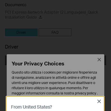
Documento
PCI Express Network Adapter (2 Languages)_Quick
Installation Guide
Driver
FAQ
Driver
Close
Archer TX55E(UN)_V4_20250702_Win 10_11
Your Privacy Choices
Data di pubblicazione:
2025-07-04
Questo sito utilizza i cookies per migliorare l'esperienza
di navigazione, analizzare le attività online e offrire agli
Lingua:
Multi-language
utenti una migliore user experience. Puoi disattivare o
rifiutare il loro utilizzo in qualunque momento. Per
Dimensioni file:
31.41 MB
maggiori informazioni consulta la nostra
privacy policy
.
Sistema operativo: Win 10_11
Close
Basic Cookies
From United States?
Questi cookies sono necessari per il corretto