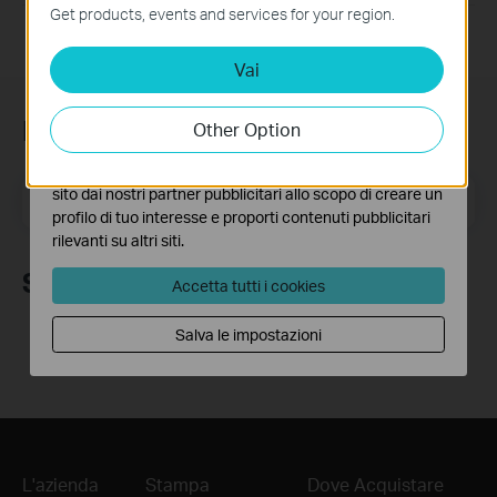
funzionamento del sito e non possono essere disattivati
Get products, events and services for your region.
nel tuo sistema.
Vai
Analytics e Marketing Cookies
I cookies analitici ci permettono di analizzare le tue
attività sul nostro sito allo scopo di migliorarne le
Iscriviti alla newsletter
Other Option
funzionalità.
I marketing cookies possono essere impostati sul nostro
Indirizzo email
sito dai nostri partner pubblicitari allo scopo di creare un
Iscriviti
profilo di tuo interesse e proporti contenuti pubblicitari
rilevanti su altri siti.
Seguici
Accetta tutti i cookies
Salva le impostazioni
L'azienda
Stampa
Dove Acquistare