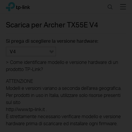
Click
Search
Menu
TP-Link, Reliably Smart
to
skip
the
Scarica per
Archer TX55E
V4
navigation
bar
Si prega di scegliere la versione hardware:
V4
>
Come identificare modello e versione hardware di un
prodotto TP-Link?
ATTENZIONE
Modelli e versioni variano a seconda dell'area geografica.
Per prodotti in uso in Italia, utilizzare solo risorse presenti
sul sito
http://www.tp-link.it .
È strettamente necessario verificare modello e versione
hardware prima di scaricare ed installare ogni firmware.