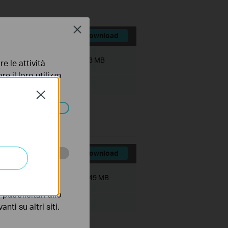
Close
Download
Dimensioni file:
6.03 MB
e le attività
e il loro utilizzo
olicy
.
Close
ssono essere
Download
 scopo di
Dimensioni file:
43.49 MB
pubblicitari allo
nti su altri siti.