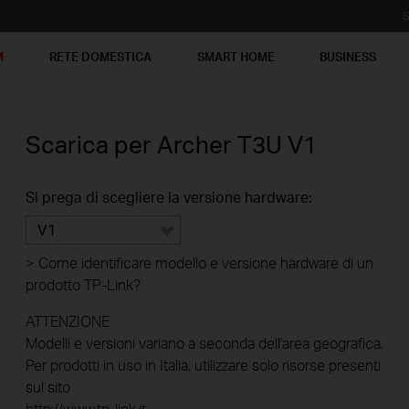
S
M
RETE DOMESTICA
SMART HOME
BUSINESS
Scarica per
Archer T3U
V1
Si prega di scegliere la versione hardware:
V1
>
Come identificare modello e versione hardware di un
prodotto TP-Link?
ATTENZIONE
Modelli e versioni variano a seconda dell'area geografica.
Per prodotti in uso in Italia, utilizzare solo risorse presenti
sul sito
http://www.tp-link.it .