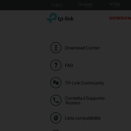
Click
to
TP-Link, Reliably Smart
skip
SHOWROO
the
navigation
bar
Download Center
FAQ
TP-Link Community
Contatta il Supporto
Tecnico
Lista compatibilità