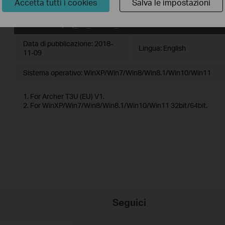
Accetta tutti i cookies
Salva le impostazioni
Archer T3U(EU)_V1_180724_Win
Data di pubblicazione:
2018-
Lingua:
English
11-09
Sistema operativo: WinXP/Win7/Win8/Win8.1/Win10/Win11
1. For Archer T3U (EU) V1.
2. For WinXP/Win7/Win8/Win8.1/Win10/Win11 32bit/64bit.
Seguici