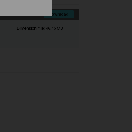
Download
Dimensioni file:
46.45 MB