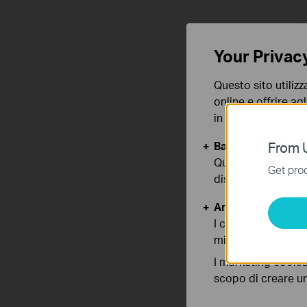
Your Privac
Questo sito utilizz
online e offrire agl
in qualunque mome
Basic Cookies
From U
Questi cookies so
Get prod
disattivati nel tuo
Analytics e Marke
I cookies analitici
migliorarne le funz
I marketing cookie
scopo di creare un 