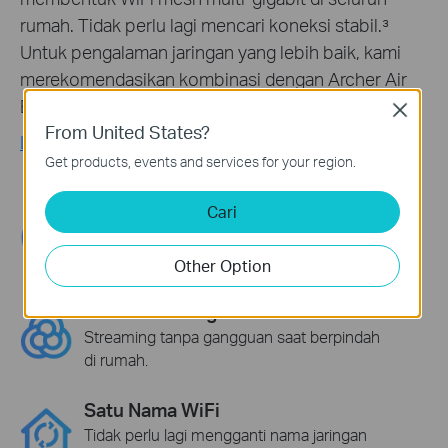
rumah. Tidak perlu lagi mencari koneksi stabil.³
Untuk pengalaman jaringan yang lebih baik, kami
merekomendasikan kombinasi dengan Archer Air
E5.
Close
From United States?
Learn more about EasyMesh
Get products, events and services for your region.
Cari
Penghilang Dead Zone WiFi
Hilangkan area sinyal lemah dengan
cakupan WiFi di seluruh rumah.
Other Option
Smart Roaming
Streaming tanpa gangguan saat berpindah
di rumah.
Satu Nama WiFi
Tidak perlu lagi mengganti nama jaringan