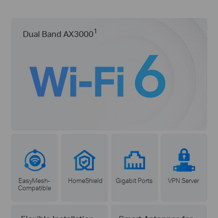
1
Dual Band AX3000
EasyMesh-
HomeShield
Gigabit Ports
VPN Server
Compatible