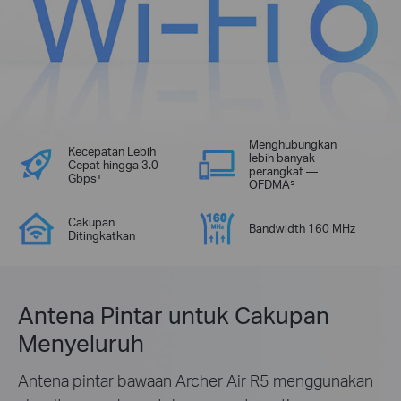
Menghubungkan
Kecepatan Lebih
lebih banyak
Cepat hingga 3.0
perangkat —
Gbps¹
OFDMA⁵
Cakupan
Bandwidth 160 MHz
Ditingkatkan
Antena Pintar untuk Cakupan
Menyeluruh
Antena pintar bawaan Archer Air R5 menggunakan