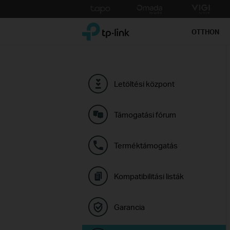
Click
to
TP-Link, Reliably Smart
skip
OTTHON
the
navigation
bar
Letöltési központ
Támogatási fórum
Terméktámogatás
Kompatibilitási listák
Garancia