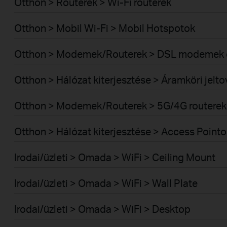
Otthon > Routerek > Wi-Fi routerek
Otthon > Mobil Wi-Fi > Mobil Hotspotok
Otthon > Modemek/Routerek > DSL modemek é
Otthon > Hálózat kiterjesztése > Áramköri jelt
Otthon > Modemek/Routerek > 5G/4G routerek
Otthon > Hálózat kiterjesztése > Access Pointo
Irodai/üzleti > Omada > WiFi > Ceiling Mount
Irodai/üzleti > Omada > WiFi > Wall Plate
Irodai/üzleti > Omada > WiFi > Desktop