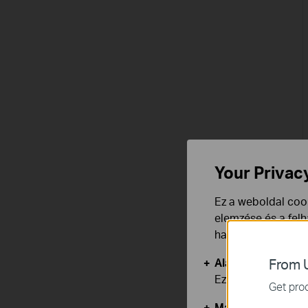
Your Privac
Ez a weboldal cook
elemzése és a fel
használata ellen b
Alap Cookie-k
From U
Ezek a cookie -k 
Get prod
Marketing és Ele