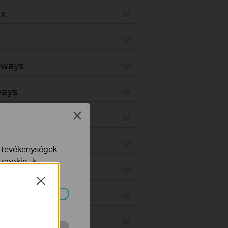
ax
teways
ways
Close
Fi Gateways
d Gateways
e tevékenységek
 cookie -k
d
yelveinkben
talál.
Close
ndszereiben.