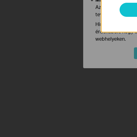
Az elemző cookie 
tevékenységeit, h
Hirdetési partnere
érdekében, hogy ér
webhelyeken.