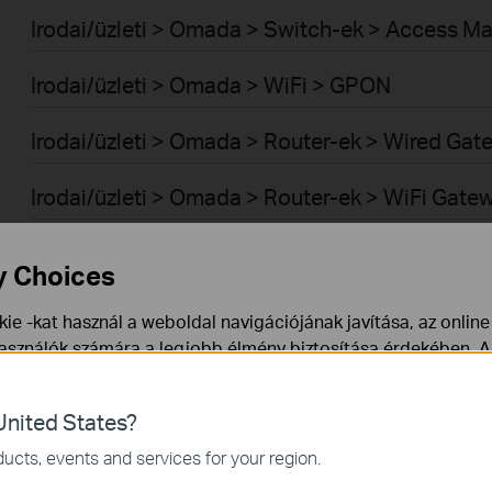
Irodai/üzleti > Omada > Switch-ek > Access M
Irodai/üzleti > Omada > WiFi > GPON
Irodai/üzleti > Omada > Router-ek > Wired Ga
Irodai/üzleti > Omada > Router-ek > WiFi Gate
Irodai/üzleti > Omada > Router-ek > 4G/5G Wi
y Choices
Irodai/üzleti > Omada > Router-ek > Integrate
ie -kat használ a weboldal navigációjának javítása, az onlin
használók számára a legjobb élmény biztosítása érdekében. A
Irodai/üzleti > Omada > Vezérlők > Cloud-Base
ármikor tiltakozhat. További információt az
adatvédelmi irán
Irodai/üzleti > Omada > Vezérlők > Hardware
nited States?
a webhely működéséhez szükségesek, és nem tilthatók le a re
ucts, events and services for your region.
Irodai/üzleti > Omada > Vezérlők > Software
mző Cookie-k