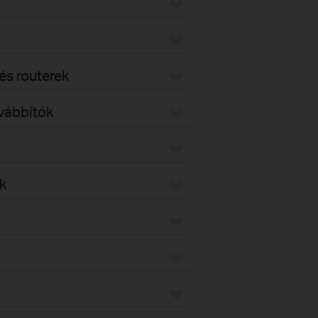
s routerek
ovábbítók
k