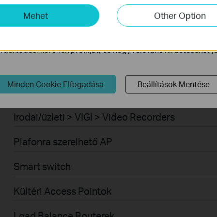
-k lehetővé teszik számunkra, hogy elemezzük weboldalunkon
Mehet
Other Option
Irodai/üzleti > VIGI > Kamerák
ogy javítsuk és módosítsuk webhelyünk működését.
ink a weboldalunkon keresztül marketing cookie -kat állítha
Vezérlő rendszer
deklődési körének profilját, és hogy releváns hirdetéseket 
Vezérelhető switch
Minden Cookie Elfogadása
Beállítások Mentése
VPN routerek
Irodai/üzleti > VIGI > Video Recorders
Plafonra szerelhető AP
Smart switch
Kültéri Access Pointok
Load Balance Routerek