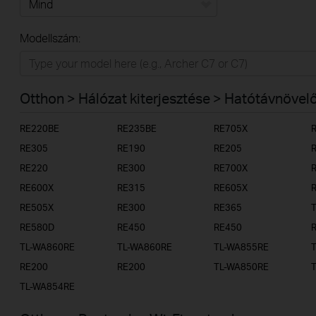
Mind
Modellszám:
Otthon
Intelligens otthon
Otthon > Hálózat kiterjesztése > Hatótávnövel
Irodai/üzleti
RE220BE
RE235BE
RE705X
Szolgáltatóknak
RE305
RE190
RE205
RE220
RE300
RE700X
RE600X
RE315
RE605X
RE505X
RE300
RE365
RE580D
RE450
RE450
TL-WA860RE
TL-WA860RE
TL-WA855RE
RE200
RE200
TL-WA850RE
TL-WA854RE