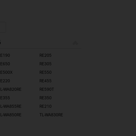
ő
RE190
RE205
RE650
RE305
RE500X
RE550
RE220
RE455
TL-WA820RE
RE590T
RE355
RE350
TL-WA855RE
RE210
TL-WA850RE
TL-WA830RE