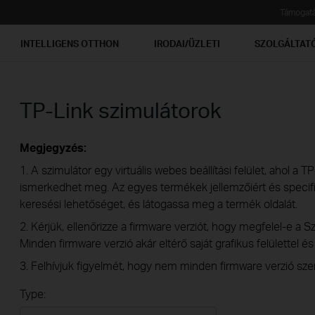
Támogat
INTELLIGENS OTTHON
IRODAI/ÜZLETI
SZOLGÁLTAT
TP-Link szimulátorok
Megjegyzés:
1. A szimulátor egy virtuális webes beállítási felület, ahol a 
ismerkedhet meg. Az egyes termékek jellemzőiért és specifik
keresési lehetőséget, és látogassa meg a termék oldalát.
2. Kérjük, ellenőrizze a firmware verziót, hogy megfelel-e a Sz
Minden firmware verzió akár eltérő saját grafikus felülettel é
3. Felhívjuk figyelmét, hogy nem minden firmware verzió szer
Type: