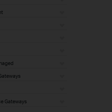
nt
anaged
 Gateways
nce Gateways