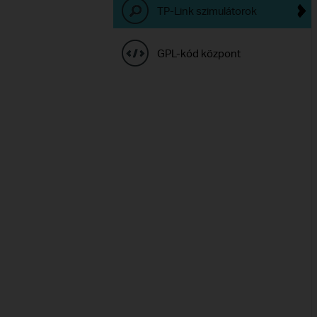
TP-Link szimulátorok
GPL-kód központ