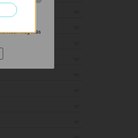
 végzett
tnak be annak
jelenítsen meg más