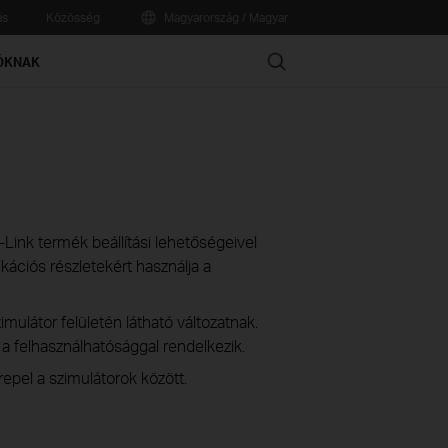
ás
Közösség
Magyarország / Magyar
Search
ÓKNAK
TP-Link termék beállítási lehetőségeivel
ációs részletekért használja a
imulátor felületén látható változatnak.
s a felhasználhatósággal rendelkezik.
epel a szimulátorok között.