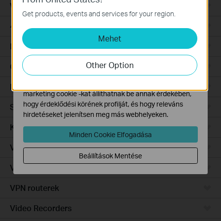
WiFi Gateways
Ezek a cookie -k a webhely működéséhez szükségesek,
Get products, events and services for your region.
és nem tilthatók le a rendszereiben.
4G/5G WiFi Gateways
Mehet
Marketing és Elemző Cookie-k
Integrated Gateways
Az elemző cookie -k lehetővé teszik számunkra, hogy
elemezzük weboldalunkon végzett tevékenységeit, hogy
Other Option
Cloud-Based
javítsuk és módosítsuk webhelyünk működését.
Hirdetési partnereink a weboldalunkon keresztül
Hardware
marketing cookie -kat állíthatnak be annak érdekében,
hogy érdeklődési körének profilját, és hogy releváns
Software
hirdetéseket jelenítsen meg más webhelyeken.
Kamerák
Minden Cookie Elfogadása
Vezérlő rendszer
Beállítások Mentése
Vezérelhető switch
VPN routerek
Video Recorders