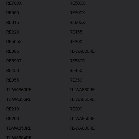
RE700X
RE500X
RE550
RE600X
RE315
RE605X
RE220
RE455
RE505X
RE300
RE365
TL-WA820RE
RE590T
RE580D
RE450
RE450
RE355
RE350
TL-WA860RE
TL-WA860RE
TL-WA855RE
TL-WA855RE
RE210
RE200
RE200
TL-WA850RE
TL-WA850RE
TL-WA830RE
TL-WA854RE