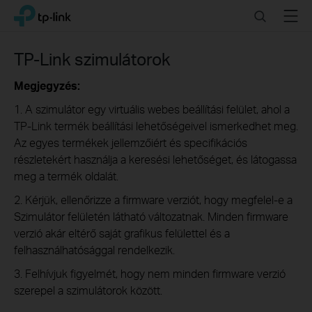
Click
Search
Menu
TP-Link, Reliably Smart
to
skip
the
TP-Link szimulátorok
navigation
bar
Megjegyzés:
1. A szimulátor egy virtuális webes beállítási felület, ahol a
TP-Link termék beállítási lehetőségeivel ismerkedhet meg.
Az egyes termékek jellemzőiért és specifikációs
részletekért használja a keresési lehetőséget, és látogassa
meg a termék oldalát.
2. Kérjük, ellenőrizze a firmware verziót, hogy megfelel-e a
Szimulátor felületén látható változatnak. Minden firmware
verzió akár eltérő saját grafikus felülettel és a
felhasználhatósággal rendelkezik.
3. Felhívjuk figyelmét, hogy nem minden firmware verzió
szerepel a szimulátorok között.