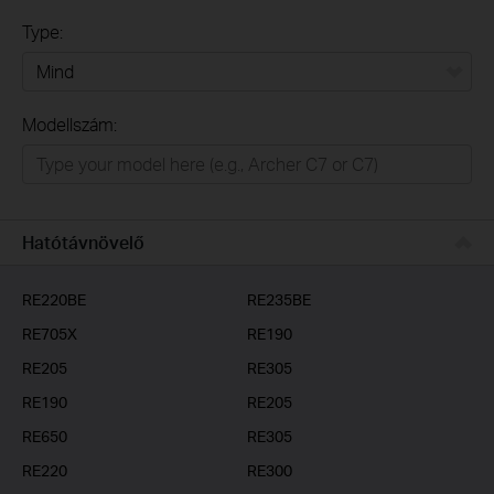
Type:
Mind
Modellszám:
Otthon
Intelligens otthon
Irodai/üzleti
Hatótávnövelő
Szolgáltatóknak
RE220BE
RE235BE
RE705X
RE190
RE205
RE305
RE190
RE205
RE650
RE305
RE220
RE300