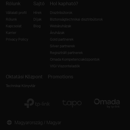
Rólunk
Sajtó
Hol kapható?
Vállalati profil
Hírek
Disztribútorok
Rólunk
Díjak
Biztonságtechnikai disztribútorok
Kapcsolat
Blog
Webáruházak
Karrier
Áruházak
Privacy Policy
Gold partnerek
Silver partnerek
Regisztrált partnerek
Omada Kompetenciaközpontok
VIGI Viszonteladók
Oktatási Központ
Promotions
Technikai Könyvtár
Magyarország / Magyar