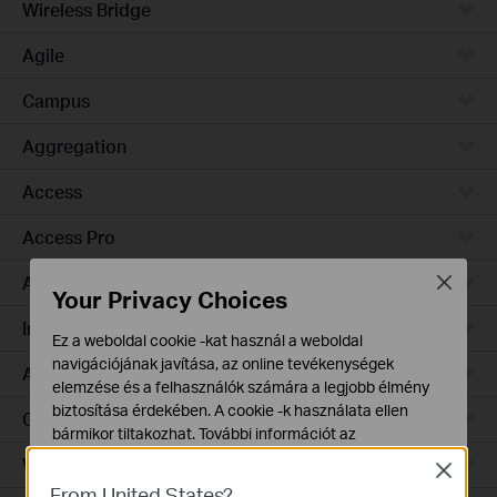
Wireless Bridge
Agile
Campus
Aggregation
Access
Access Pro
Access Plus
Close
Your Privacy Choices
Industrial
Ez a weboldal cookie -kat használ a weboldal
navigációjának javítása, az online tevékenységek
Access Max
elemzése és a felhasználók számára a legjobb élmény
biztosítása érdekében. A cookie -k használata ellen
GPON
bármikor tiltakozhat. További információt az
adatvédelmi irányelveinkben
talál.
Wired Gateways
Close
From United States?
Alap Cookie-k