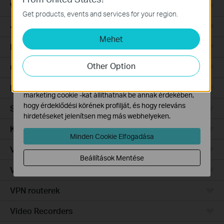
WiFi Gateways
Ezek a cookie -k a webhely működéséhez szükségesek,
Get products, events and services for your region.
és nem tilthatók le a rendszereiben.
4G/5G WiFi Gateways
Mehet
Marketing és Elemző Cookie-k
Integrated Gateways
Az elemző cookie -k lehetővé teszik számunkra, hogy
elemezzük weboldalunkon végzett tevékenységeit, hogy
Other Option
Cloud-Based
javítsuk és módosítsuk webhelyünk működését.
Hirdetési partnereink a weboldalunkon keresztül
Hardware
marketing cookie -kat állíthatnak be annak érdekében,
hogy érdeklődési körének profilját, és hogy releváns
Software
hirdetéseket jelenítsen meg más webhelyeken.
Kamerák
Minden Cookie Elfogadása
Vezérlő rendszer
Beállítások Mentése
Vezérelhető switch
VPN routerek
Video Recorders