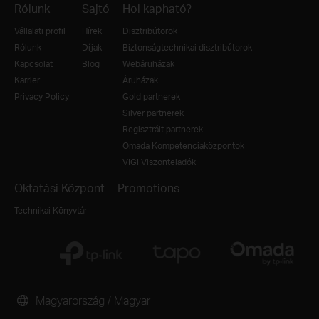
Rólunk
Sajtó
Hol kapható?
Vállalati profil
Hírek
Disztribútorok
Rólunk
Díjak
Biztonságtechnikai disztribútorok
Kapcsolat
Blog
Webáruházak
Karrier
Áruházak
Privacy Policy
Gold partnerek
Silver partnerek
Regisztrált partnerek
Omada Kompetenciaközpontok
VIGI Viszonteladók
Oktatási Központ
Promotions
Technikai Könyvtár
Magyarország / Magyar