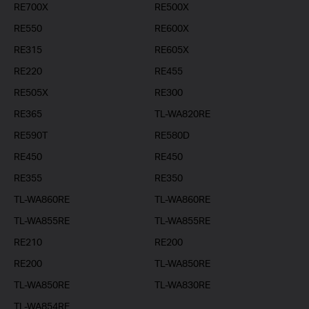
RE700X
RE500X
RE550
RE600X
RE315
RE605X
RE220
RE455
RE505X
RE300
RE365
TL-WA820RE
RE590T
RE580D
RE450
RE450
RE355
RE350
TL-WA860RE
TL-WA860RE
TL-WA855RE
TL-WA855RE
RE210
RE200
RE200
TL-WA850RE
TL-WA850RE
TL-WA830RE
TL-WA854RE