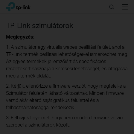
Click
Search
Menu
TP-Link, Reliably Smart
to
skip
the
TP-Link szimulátorok
navigation
bar
Megjegyzés:
1. A szimulátor egy virtuális webes beállítási felület, ahol a
TP-Link termék beállítási lehetőségeivel ismerkedhet meg.
Az egyes termékek jellemzőiért és specifikációs
részletekért használja a keresési lehetőséget, és látogassa
meg a termék oldalát.
2. Kérjük, ellenőrizze a firmware verziót, hogy megfelel-e a
Szimulátor felületén látható változatnak. Minden firmware
verzió akár eltérő saját grafikus felülettel és a
felhasználhatósággal rendelkezik.
3. Felhívjuk figyelmét, hogy nem minden firmware verzió
szerepel a szimulátorok között.