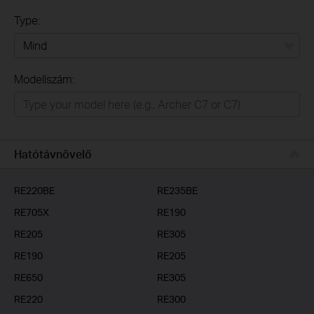
Type:
Mind
Modellszám:
Otthon
Intelligens otthon
Irodai/üzleti
Hatótávnövelő
Szolgáltatóknak
RE220BE
RE235BE
RE705X
RE190
RE205
RE305
RE190
RE205
RE650
RE305
RE220
RE300