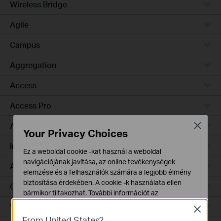
Wireless Bridge
Agile
Campus
Aggregation
Access
Access Pro
Access Plus
Close
Your Privacy Choices
Industrial
Ez a weboldal cookie -kat használ a weboldal
navigációjának javítása, az online tevékenységek
Access Max
elemzése és a felhasználók számára a legjobb élmény
biztosítása érdekében. A cookie -k használata ellen
GPON
bármikor tiltakozhat. További információt az
adatvédelmi irányelveinkben
talál.
Wired Gateways
Close
From United States?
Alap Cookie-k