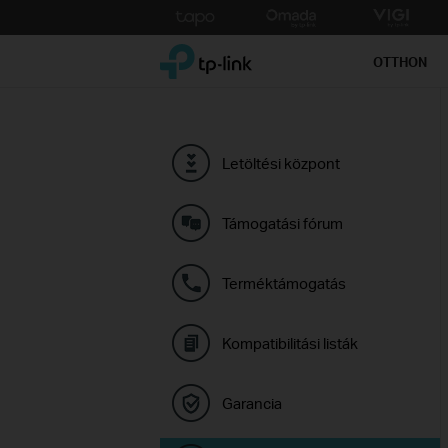
Click
to
TP-Link, Reliably Smart
skip
OTTHON
the
navigation
bar
Letöltési központ
Támogatási fórum
Terméktámogatás
Kompatibilitási listák
Garancia