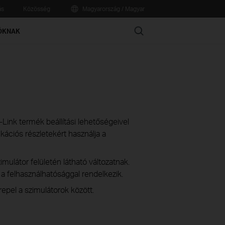
ás
Közösség
Magyarország / Magyar
Search
ÓKNAK
TP-Link termék beállítási lehetőségeivel
ációs részletekért használja a
imulátor felületén látható változatnak.
s a felhasználhatósággal rendelkezik.
epel a szimulátorok között.