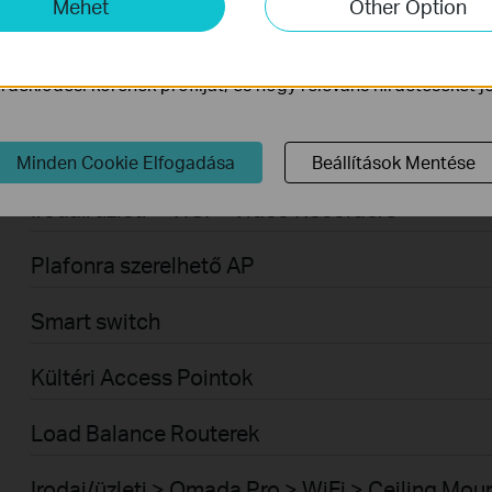
Mehet
Other Option
ogy javítsuk és módosítsuk webhelyünk működését.
Vezérlő rendszer
ink a weboldalunkon keresztül marketing cookie -kat állítha
deklődési körének profilját, és hogy releváns hirdetéseket 
Vezérelhető switch
VPN routerek
Minden Cookie Elfogadása
Beállítások Mentése
Irodai/üzleti > VIGI > Video Recorders
Plafonra szerelhető AP
Smart switch
Kültéri Access Pointok
Load Balance Routerek
Irodai/üzleti > Omada Pro > WiFi > Ceiling Mou