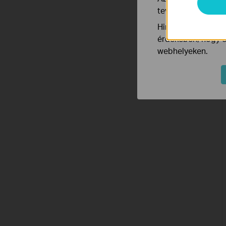
tevékenységeit, h
Hirdetési partnere
érdekében, hogy ér
webhelyeken.