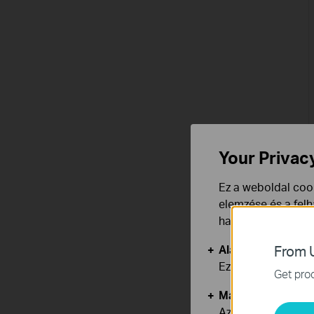
Your Privac
Ez a weboldal cook
elemzése és a fel
használata ellen b
Alap Cookie-k
From U
Ezek a cookie -k 
Get prod
Marketing és Ele
Az elemző cookie 