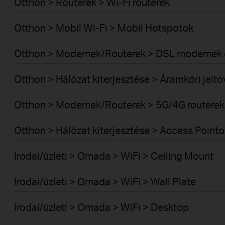
Otthon > Routerek > Wi-Fi routerek
Otthon > Mobil Wi-Fi > Mobil Hotspotok
Otthon > Modemek/Routerek > DSL modemek é
Otthon > Hálózat kiterjesztése > Áramköri jelt
Otthon > Modemek/Routerek > 5G/4G routerek
Otthon > Hálózat kiterjesztése > Access Pointo
Irodai/üzleti > Omada > WiFi > Ceiling Mount
Irodai/üzleti > Omada > WiFi > Wall Plate
Irodai/üzleti > Omada > WiFi > Desktop