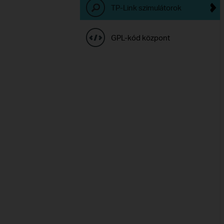
TP-Link szimulátorok
GPL-kód központ