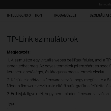
Támogat
INTELLIGENS OTTHON
IRODAI/ÜZLETI
SZOLGÁLTAT
TP-Link szimulátorok
Megjegyzés:
1. A szimulátor egy virtuális webes beállítási felület, ahol a 
ismerkedhet meg. Az egyes termékek jellemzőiért és specifik
keresési lehetőséget, és látogassa meg a termék oldalát.
2. Kérjük, ellenőrizze a firmware verziót, hogy megfelel-e a Sz
Minden firmware verzió akár eltérő saját grafikus felülettel é
3. Felhívjuk figyelmét, hogy nem minden firmware verzió szer
Type: