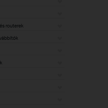
s routerek
ovábbítók
k