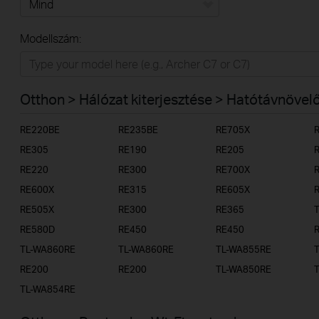
Mind
Modellszám:
Otthon
Intelligens otthon
Otthon > Hálózat kiterjesztése > Hatótávnövel
Irodai/üzleti
RE220BE
RE235BE
RE705X
Szolgáltatóknak
RE305
RE190
RE205
RE220
RE300
RE700X
RE600X
RE315
RE605X
RE505X
RE300
RE365
RE580D
RE450
RE450
TL-WA860RE
TL-WA860RE
TL-WA855RE
RE200
RE200
TL-WA850RE
TL-WA854RE