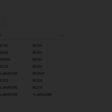
ő
RE190
RE205
RE650
RE305
RE500X
RE550
RE220
RE455
TL-WA820RE
RE590T
RE355
RE350
TL-WA855RE
RE210
TL-WA850RE
TL-WA830RE