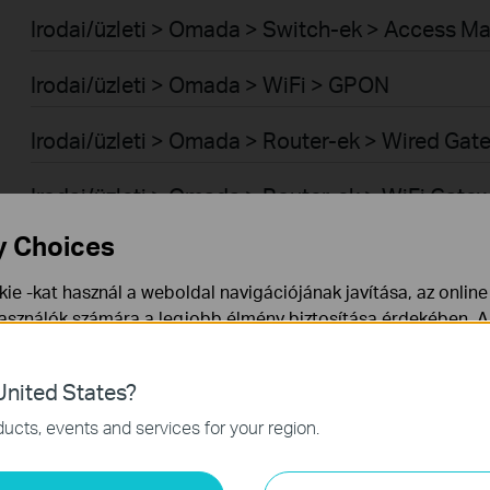
Irodai/üzleti > Omada > Switch-ek > Access M
Irodai/üzleti > Omada > WiFi > GPON
Irodai/üzleti > Omada > Router-ek > Wired Ga
Irodai/üzleti > Omada > Router-ek > WiFi Gate
y Choices
Irodai/üzleti > Omada > Router-ek > 4G/5G Wi
ie -kat használ a weboldal navigációjának javítása, az onlin
Irodai/üzleti > Omada > Router-ek > Integrate
használók számára a legjobb élmény biztosítása érdekében. A
ármikor tiltakozhat. További információt az
adatvédelmi irán
Irodai/üzleti > Omada > Vezérlők > Hardware
nited States?
a webhely működéséhez szükségesek, és nem tilthatók le a re
Irodai/üzleti > Omada > Vezérlők > Software
ucts, events and services for your region.
mző Cookie-k
Irodai/üzleti > VIGI > Kamerák
-k lehetővé teszik számunkra, hogy elemezzük weboldalunkon