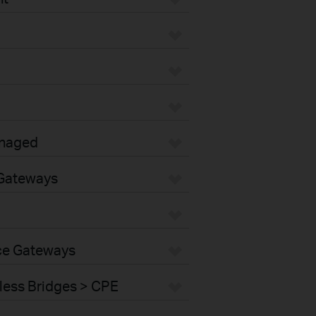
anaged
 Gateways
nce Gateways
less Bridges > CPE