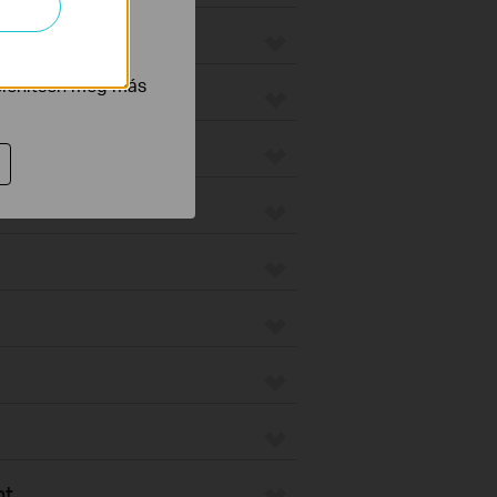
tnak be annak
jelenítsen meg más
nt