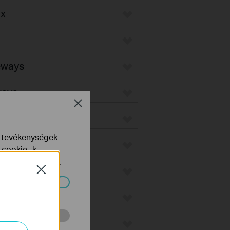
ax
teways
ways
Close
Fi Gateways
e tevékenységek
d Gateways
 cookie -k
yelveinkben
talál.
Close
ndszereiben.
 végzett