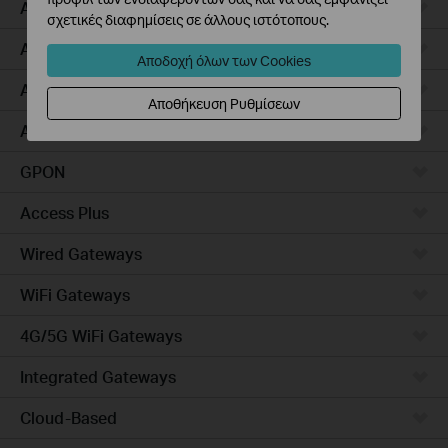
Access Pro
σχετικές διαφημίσεις σε άλλους ιστότοπους.
Aggregation
Αποδοχή όλων των Cookies
Access Max
Αποθήκευση Ρυθμίσεων
Access
GPON
Access Plus
Wired Gateways
WiFi Gateways
4G/5G WiFi Gateways
Integrated Gateways
Cloud-Based