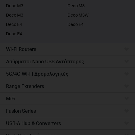
Deco M3
Deco M3
Deco M3
Deco M3W
Deco E4
Deco E4
Deco E4
Wi-Fi Routers
Ασύρματοι Nano USB Αντάπτορες
5G/4G Wi-Fi Δρομολογητές
Range Extenders
MiFi
Fusion Series
USB-A Hub & Converters