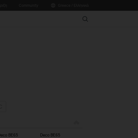
ριξη
Community
Greece / Ελληνικά
Search
Deco BE65
Deco BE65