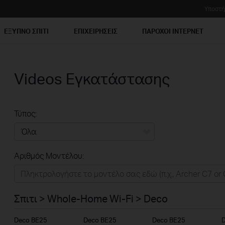
Υποστή
ΕΞΥΠΝΟ ΣΠΙΤΙ
ΕΠΙΧΕΙΡΗΣΕΙΣ
ΠΑΡΟΧΟΙ ΙΝΤΕΡΝΕΤ
Videos Εγκατάστασης
Τύπος:
Όλα
Αριθμός Μοντέλου:
Σπιτι
Εξυπνο Σπιτι
Σπιτι > Whole-Home Wi-Fi > Deco
Επιχειρησεις
Deco BE25
Deco BE25
Deco BE25
Παροχοι Ιντερνετ