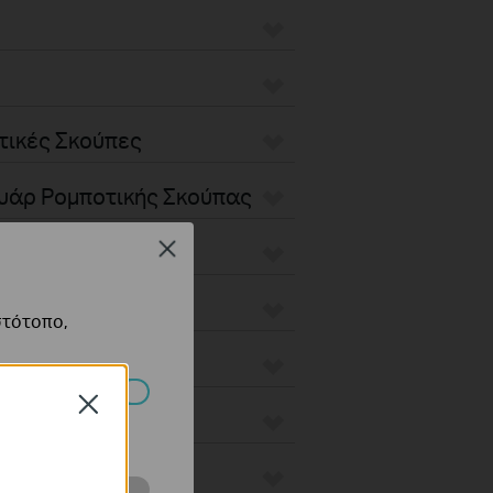
τικές Σκούπες
ουάρ Ρομποτικής Σκούπας
Close
στότοπο,
Close
πορούν να
e