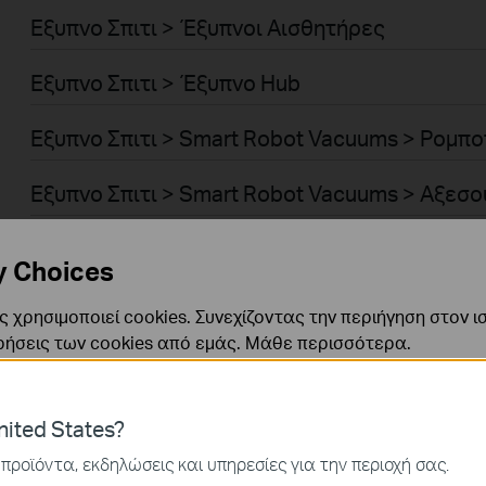
Εξυπνο Σπιτι > Έξυπνοι Αισθητήρες
Εξυπνο Σπιτι > Έξυπνο Hub
Εξυπνο Σπιτι > Smart Robot Vacuums > Ρομπο
Εξυπνο Σπιτι > Smart Robot Vacuums > Αξεσ
Επιχειρησεις > Omada > WiFi > Ceiling Mount
y Choices
Επιχειρησεις > Omada > WiFi > Wall Plate
 χρησιμοποιεί cookies. Συνεχίζοντας την περιήγηση στον ι
ρήσεις των cookies από εμάς.
Μάθε περισσότερα
.
Επιχειρησεις > Omada > WiFi > Desktop
Επιχειρησεις > Omada > WiFi > Outdoor
ναι απαραίτητα για τη λειτουργία του ιστότοπου και δεν μ
ited States?
ν στα συστήματά σας.
προϊόντα, εκδηλώσεις και υπηρεσίες για την περιοχή σας.
Επιχειρησεις > Omada > WiFi > Wireless Bridg
ς και Μάρκετινγκ