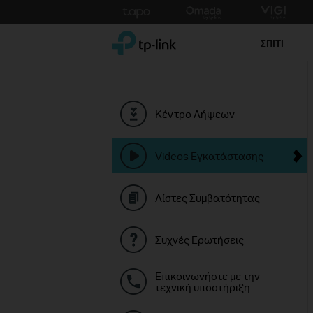
Click
to
TP-Link, Reliably Smart
skip
ΣΠΙΤΙ
the
navigation
bar
Κέντρο Λήψεων
Videos Εγκατάστασης
Λίστες Συμβατότητας
Συχνές Ερωτήσεις
Επικοινωνήστε με την
τεχνική υποστήριξη