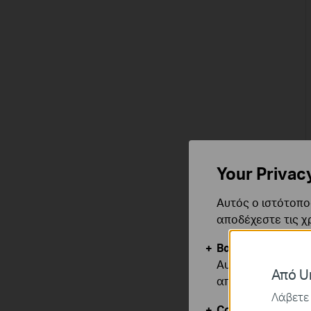
Your Privac
Αυτός ο ιστότοπος
αποδέχεστε τις χ
Βασικά Cookies
Αυτά τα cookie εί
Από Un
απενεργοποιηθού
Λάβετε 
Cookies Ανάλυση