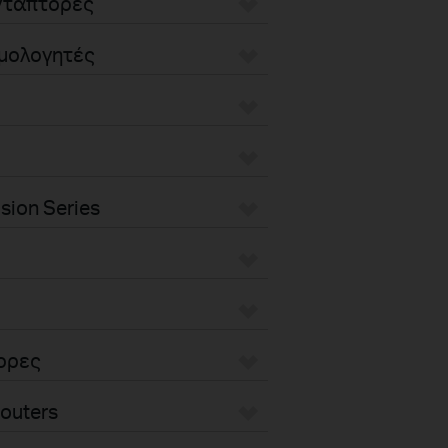
Αντάπτορες
ομολογητές
sion Series
τορες
outers