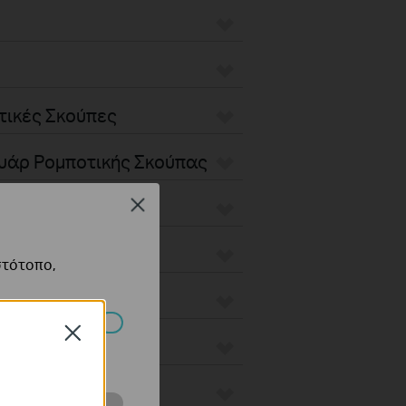
τικές Σκούπες
ουάρ Ρομποτικής Σκούπας
Close
στότοπο,
Close
πορούν να
e