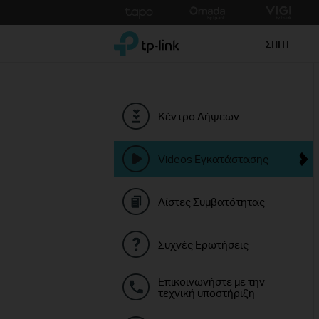
Click
to
TP-Link, Reliably Smart
skip
ΣΠΙΤΙ
the
navigation
bar
Κέντρο Λήψεων
Videos Εγκατάστασης
Λίστες Συμβατότητας
Συχνές Ερωτήσεις
Επικοινωνήστε με την
τεχνική υποστήριξη