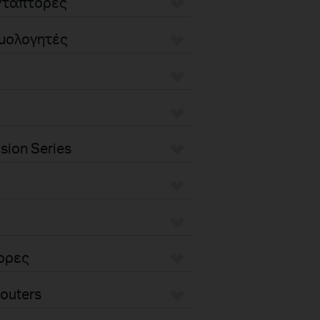
Αντάπτορες
ομολογητές
sion Series
τορες
outers