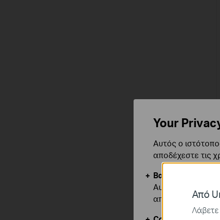
Your Privac
Αυτός ο ιστότοπος
αποδέχεστε τις χ
Βασικά Cookies
Αυτά τα cookie εί
Από Un
απενεργοποιηθού
Λάβετε 
Cookies Ανάλυση