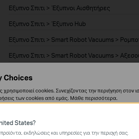
Εξυπνο Σπιτι > Έξυπνοι Αισθητήρες
Εξυπνο Σπιτι > Έξυπνο Hub
Εξυπνο Σπιτι > Smart Robot Vacuums > Ρομπο
Εξυπνο Σπιτι > Smart Robot Vacuums > Αξεσ
Επιχειρησεις > Omada > WiFi > Ceiling Mount
y Choices
Επιχειρησεις > Omada > WiFi > Wall Plate
 χρησιμοποιεί cookies. Συνεχίζοντας την περιήγηση στον ι
ρήσεις των cookies από εμάς.
Μάθε περισσότερα
.
Επιχειρησεις > Omada > WiFi > Desktop
Επιχειρησεις > Omada > WiFi > Outdoor
ναι απαραίτητα για τη λειτουργία του ιστότοπου και δεν μ
ited States?
ν στα συστήματά σας.
προϊόντα, εκδηλώσεις και υπηρεσίες για την περιοχή σας.
Επιχειρησεις > Omada > WiFi > Wireless Bridg
ς και Μάρκετινγκ