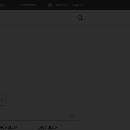
ριξη
Community
Greece / Ελληνικά
Search
Deco BE65
Deco BE65