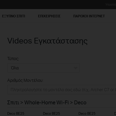
Υποστή
ΕΞΥΠΝΟ ΣΠΙΤΙ
ΕΠΙΧΕΙΡΗΣΕΙΣ
ΠΑΡΟΧΟΙ ΙΝΤΕΡΝΕΤ
Videos Εγκατάστασης
Τύπος:
Όλα
Αριθμός Μοντέλου:
Σπιτι
Εξυπνο Σπιτι
Σπιτι > Whole-Home Wi-Fi > Deco
Επιχειρησεις
Deco BE25
Deco BE25
Deco BE25
Παροχοι Ιντερνετ