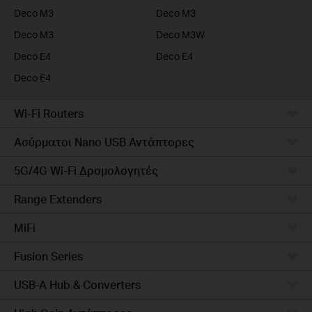
Deco M3
Deco M3
Deco M3
Deco M3W
Deco E4
Deco E4
Deco E4
Wi-Fi Routers
Ασύρματοι Nano USB Αντάπτορες
5G/4G Wi-Fi Δρομολογητές
Range Extenders
MiFi
Fusion Series
USB-A Hub & Converters