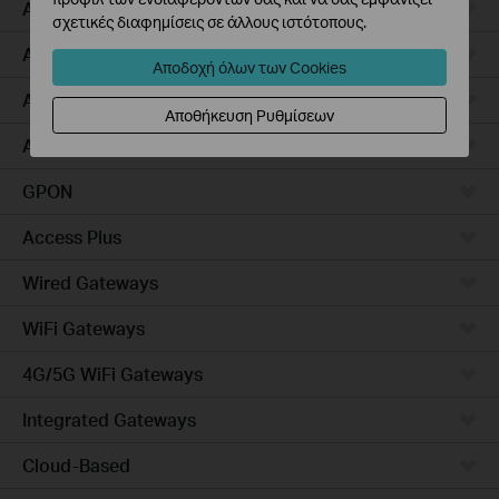
Access Pro
σχετικές διαφημίσεις σε άλλους ιστότοπους.
Aggregation
Αποδοχή όλων των Cookies
Access Max
Αποθήκευση Ρυθμίσεων
Access
GPON
Access Plus
Wired Gateways
WiFi Gateways
4G/5G WiFi Gateways
Integrated Gateways
Cloud-Based