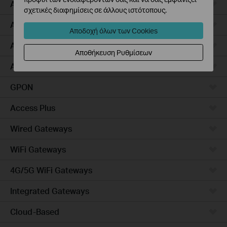
Access Pro
σχετικές διαφημίσεις σε άλλους ιστότοπους.
Aggregation
Αποδοχή όλων των Cookies
Access Max
Αποθήκευση Ρυθμίσεων
Access
GPON
Access Plus
Wired Gateways
WiFi Gateways
4G/5G WiFi Gateways
Integrated Gateways
Cloud-Based