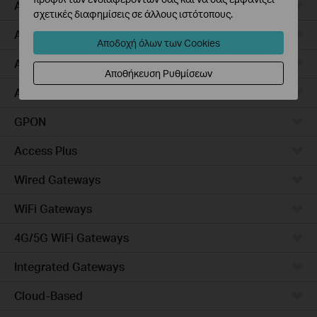
Access Pro
σχετικές διαφημίσεις σε άλλους ιστότοπους.
Aggregation
Αποδοχή όλων των Cookies
Access Max
Αποθήκευση Ρυθμίσεων
Access
GPON
Access Plus
Wired Gateways
WiFi Gateways
4G/5G WiFi Gateways
Integrated Gateways
Cloud-Based