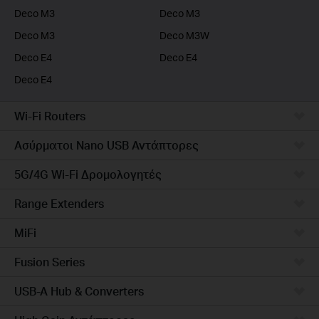
Deco M3
Deco M3
Deco M3
Deco M3W
Deco E4
Deco E4
Deco E4
Wi-Fi Routers
Ασύρματοι Nano USB Αντάπτορες
5G/4G Wi-Fi Δρομολογητές
Range Extenders
MiFi
Fusion Series
USB-A Hub & Converters