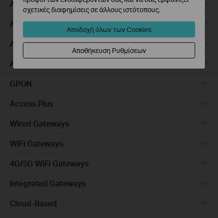
Access Pro
σχετικές διαφημίσεις σε άλλους ιστότοπους.
Aggregation
Αποδοχή όλων των Cookies
Access Max
Αποθήκευση Ρυθμίσεων
Access
GPON
Access Plus
Wired Gateways
WiFi Gateways
4G/5G WiFi Gateways
Integrated Gateways
Cloud-Based