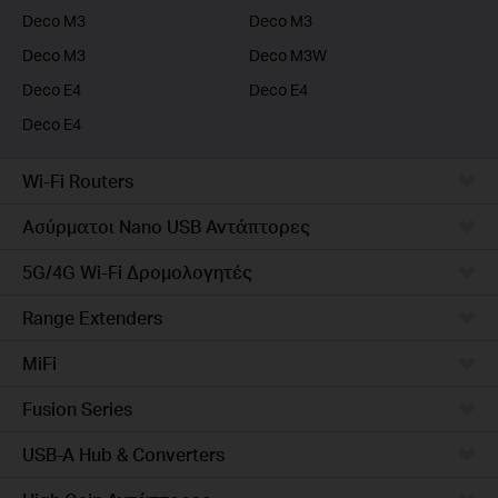
Deco M3
Deco M3
Deco M3
Deco M3W
Deco E4
Deco E4
Deco E4
Wi-Fi Routers
Ασύρματοι Nano USB Αντάπτορες
5G/4G Wi-Fi Δρομολογητές
Range Extenders
MiFi
Fusion Series
USB-A Hub & Converters