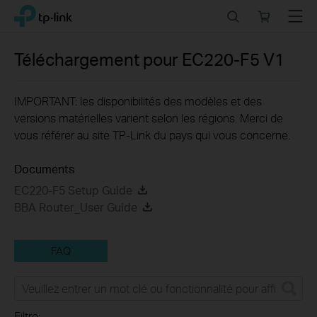
Click
Search
Online
Menu
TP-Link, Reliably Smart
to
store
skip
the
Téléchargement pour
EC220-F5
V1
navigation
bar
IMPORTANT: les disponibilités des modèles et des
versions matérielles varient selon les régions. Merci de
vous référer au site TP-Link du pays qui vous concerne.
Documents
EC220-F5 Setup Guide
BBA Router_User Guide
FAQ
Filtre: