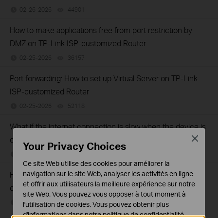
02-26-2026
44901
views
How to make applications free from port restriction by
DMZ on TP-Link ISP-customized Router
02-25-2026
36157
views
Port forwarding: How to set up Virtual Server on TP-Link
ISP-customized Router
02-25-2026
52118
views
What if the internet connection is slow when the device is
Close
connected to the TP-Link ISP-customized devices?
Your Privacy Choices
02-14-2026
36893
views
Ce site Web utilise des cookies pour améliorer la
How to set up an IPv6 connection on TP-Link ISP-
navigation sur le site Web, analyser les activités en ligne
et offrir aux utilisateurs la meilleure expérience sur notre
customized devices
site Web. Vous pouvez vous opposer à tout moment à
02-14-2026
39300
views
l'utilisation de cookies. Vous pouvez obtenir plus
d'informations dans notre
politique de confidentialité
.