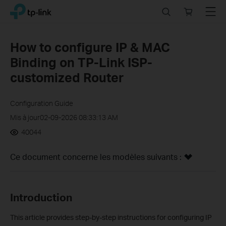
Click
Search
Online
Menu
TP-Link, Reliably Smart
to
store
skip
the
How to configure IP & MAC
navigation
Binding on TP-Link ISP-
bar
customized Router
Configuration Guide
Mis à jour02-09-2026 08:33:13 AM
40044
Ce document concerne les modèles suivants :
Introduction
This article provides step-by-step instructions for configuring IP