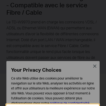
- Compatible avec le service
Fibre / Cable
Le TD-W9970 prend en charge les connexions VDSL /
ADSL ou Ethernet WAN (EWAN) qui permettent aux
utilisateurs d'avoir la flexibilité de différentes connexions
Internet. Doté d'un port LAN / WAN interchangeable, il
est compatible avec le service Fibre / Cable. Cette
fonctionnalité unique le rend plus facile lorsque les
utilisateurs doivent passer aux services de fibre ou de
câble lorsque cela est nécessaire.
Close
Your Privacy Choices
Ce site Web utilise des cookies pour améliorer la
Vitesse à large bande jusqu'à
navigation sur le site Web, analyser les activités en ligne
et offrir aux utilisateurs la meilleure expérience sur notre
100 Mbps
site Web. Vous pouvez vous opposer à tout moment à
l'utilisation de cookies. Vous pouvez obtenir plus
Le TD-W9970 prend en charge VDSL2 et
d'informations dans notre
politique de confidentialité
.