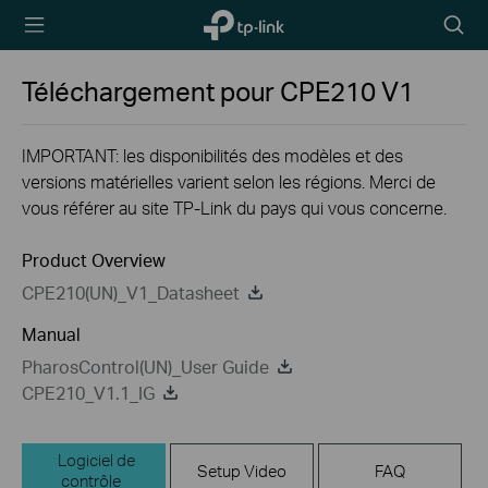
TP-Link,
Searc
Reliably
icon
Smart
Téléchargement pour
CPE210
V1
IMPORTANT: les disponibilités des modèles et des
versions matérielles varient selon les régions. Merci de
vous référer au site TP-Link du pays qui vous concerne.
Product Overview
CPE210(UN)_V1_Datasheet
Manual
PharosControl(UN)_User Guide
CPE210_V1.1_IG
Logiciel de
Setup Video
FAQ
contrôle