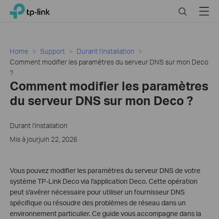
Close
Click
Search
Menu
TP-Link, Reliably Smart
to
skip
the
navigation
Home
Support
Durant l'installation
bar
Comment modifier les paramètres du serveur DNS sur mon Deco
?
Comment modifier les paramètres
du serveur DNS sur mon Deco ?
Durant l'installation
Mis à jourjuin 22, 2026
Vous pouvez modifier les paramètres du serveur DNS de votre
système TP-Link Deco via l'application Deco. Cette opération
peut s'avérer nécessaire pour utiliser un fournisseur DNS
spécifique ou résoudre des problèmes de réseau dans un
environnement particulier. Ce guide vous accompagne dans la