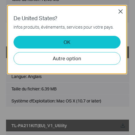
Système d'Exploitation:
Close
Win2000/XP/2003/Vista/7/8/8.1/10/11
De United States?
Infos produits, événements, services pour votre pays.
Note:
Fixed related bugs.
OK
TL-PA211KIT(EU)_V1_MAC Utility
Autre option
Date de publication:
2013-11-06
Langue:
Anglais
Taille du fichier:
6.39 MB
Système d'Exploitation: Mac OS X (10.7 or later)
TL-PA211KIT(EU)_V1_Utility