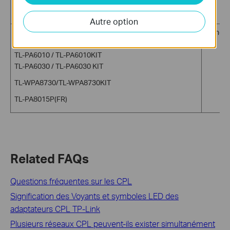
TL-WPA8631P
Autre option
TL-PA511 / TL-PA511KIT
64 nœu
TL-PA551 / TL-PA551KIT
TL-PA6010 / TL-PA6010KIT
TL-PA6030 / TL-PA6030 KIT
TL-WPA8730/TL-WPA8730KIT
TL-PA8015P(FR)
Related FAQs
Questions fréquentes sur les CPL
Signification des Voyants et symboles LED des
adaptateurs CPL TP-Link
Plusieurs réseaux CPL peuvent-ils exister simultanément