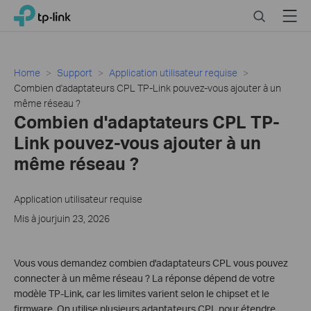
Close
Click
Search
Menu
TP-Link, Reliably Smart
to
skip
the
navigation
Home
Support
Application utilisateur requise
bar
Combien d'adaptateurs CPL TP-Link pouvez-vous ajouter à un
même réseau ?
Combien d'adaptateurs CPL TP-
Link pouvez-vous ajouter à un
même réseau ?
Application utilisateur requise
Mis à jourjuin 23, 2026
Vous vous demandez combien d'adaptateurs CPL vous pouvez
connecter à un même réseau ? La réponse dépend de votre
modèle TP-Link, car les limites varient selon le chipset et le
firmware. On utilise plusieurs adaptateurs CPL pour étendre