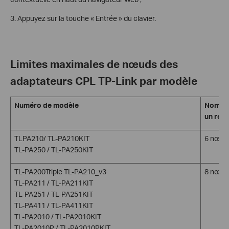
3. Appuyez sur la touche « Entrée » du clavier.
Limites maximales de nœuds des
adaptateurs CPL TP-Link par modèle
Numéro de modèle
Nombre
un rése
TLPA210/ TL-PA210KIT
6 nœud
TL-PA250 / TL-PA250KIT
TL-PA200Triple TL-PA210_v3
8 nœud
TL-PA211 / TL-PA211KIT
TL-PA251 / TL-PA251KIT
TL-PA411 / TL-PA411KIT
TL-PA2010 / TL-PA2010KIT
TL-PA2010P / TL-PA2010PKIT