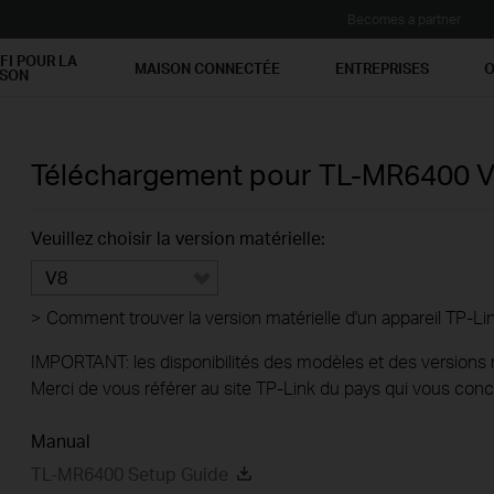
Becomes a partner
FI POUR LA
MAISON CONNECTÉE
ENTREPRISES
O
ISON
Téléchargement pour
TL-MR6400
V
Veuillez choisir la version matérielle:
V8
>
Comment trouver la version matérielle d'un appareil TP-Li
IMPORTANT: les disponibilités des modèles et des versions ma
Merci de vous référer au site TP-Link du pays qui vous conc
Manual
TL-MR6400 Setup Guide