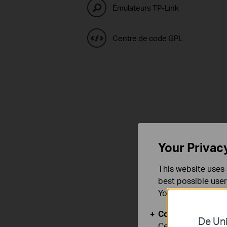
Émulateurs TP-Link
Centre de code GPL
Your Privac
This website uses 
best possible user
You can find more
Cookies basiques
De Uni
Ces cookies sont 