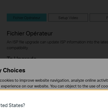
Fichier Opérateur
Setup Video
Fichier Opérateur
An ISP file upgrade can update ISP information into the lates
compatibility.
To Upgrade
IMPORTANT:
To prevent upgrade failures, please read the f
y Choices
upgrade process
cookies to improve website navigation, analyze online activi
Please upgrade ISP file from the local TP-Link officia
 experience on our website. You can object to the use of coo
for your TP-Link device, otherwise it will be against 
 information in our
privacy policy
.
Don’t show again
change site if necessary.
Please verify the hardware version of your device for the 
ted States?
upgrade may damage your device and void the warranty
nécessaires au fonctionnement du site Web et ne peuvent pa