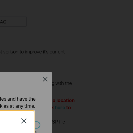
FAQ
t verison to improve it's current
Close
ollowing before proceeding with the
ties and have the
l website of the purchase location
kies at any time.
the warranty. Please click
here
to
firmware version. Wrong ISP file
Close
. （Normally V1.x=V1）
s être désactivés