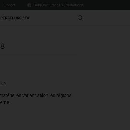
Support
Belgium / Français
|
Nederlands
Search
PÉRATEURS / FAI
8
nk ?
térielles varient selon les régions.
erne.