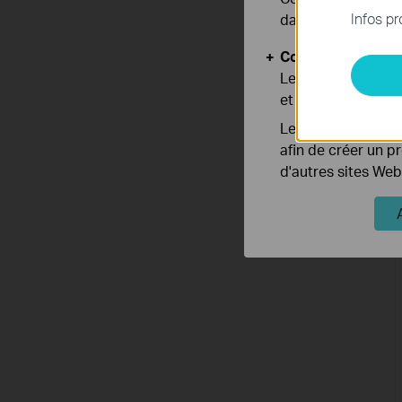
Infos pr
dans vos systèmes
Cookies d'analyse
Les cookies d'anal
et ajuster les fonc
Les cookies market
afin de créer un p
d'autres sites Web