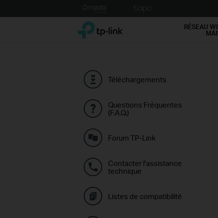
Click
to
TP-Link, Reliably Smart
skip
RÉSEAU WI
MA
the
navigation
bar
Téléchargements
Questions Fréquentes
(F.A.Q.)
Forum TP-Link
Contacter l'assistance
technique
Listes de compatibilité