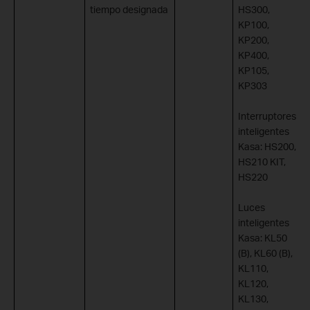
tiempo designada
HS300,
KP100,
KP200,
KP400,
KP105,
KP303
Interruptores
inteligentes
Kasa: HS200,
HS210 KIT,
HS220
Luces
inteligentes
Kasa: KL50
(B), KL60 (B),
KL110,
KL120,
KL130,