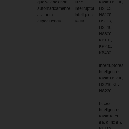
que se encienda
luz o
Kasa: HS100,
automáticamente
interruptor
HS103,
a la hora
inteligente
HS105,
especificada
Kasa
HS107,
HS110,
HS300,
KP100,
KP200,
KP400
Interruptores
inteligentes
Kasa: HS200,
HS210 KIT,
HS220
Luces
inteligentes
Kasa: KL50
(B), KL60 (B),
KL110,