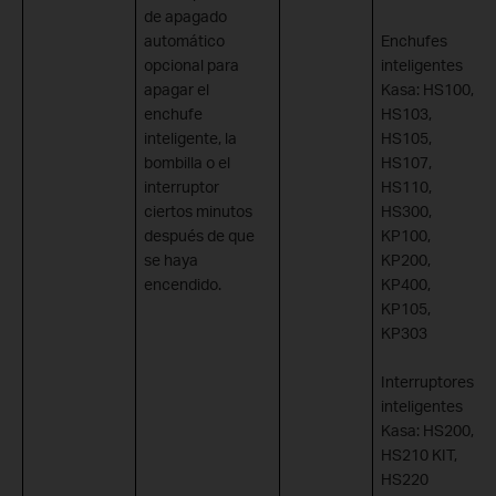
de apagado
automático
Enchufes
opcional para
inteligentes
apagar el
Kasa: HS100,
enchufe
HS103,
inteligente, la
HS105,
bombilla o el
HS107,
interruptor
HS110,
ciertos minutos
HS300,
después de que
KP100,
se haya
KP200,
encendido.
KP400,
KP105,
KP303
Interruptores
inteligentes
Kasa: HS200,
HS210 KIT,
HS220