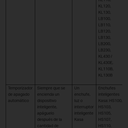
KL120,
KL130,
LB100,
LB110,
LB120,
LB130,
LB200,
LB230,
KL430 /
KL430E,
KL110B,
KL130B
Temporizador
Siempre que se
Un
Enchufes
de apagado
encienda un
enchufe,
inteligentes
automático
dispositivo
luz o
Kasa: HS100,
inteligente,
interruptor
HS103,
apáguelo
inteligente
HS105,
después de la
Kasa
HS107,
cantidad de
HS110,