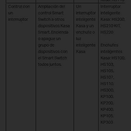
Control con
Ampliación del
Un
Interruptor
un
control Smart
interruptor
inteligente
interruptor
Switch a otros
inteligente
Kasa: HS200,
dispositivos Kasa
Kasa y un
HS210 KIT,
Smart. Encienda
enchufe o
HS220
o apague un
luz
grupo de
inteligente
Enchufes
dispositivos con
Kasa
inteligentes
el Smart Switch
Kasa: HS100,
todos juntos.
HS103,
HS105,
HS107,
HS110,
HS300,
KP100,
KP200,
KP400,
KP105,
KP303