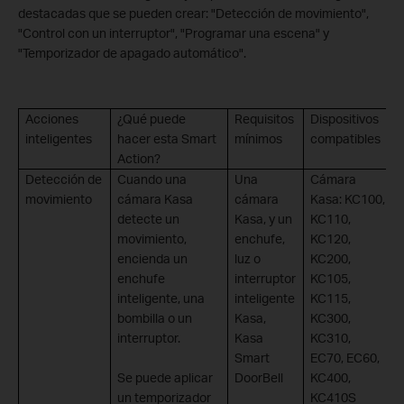
destacadas que se pueden crear
: "Detección de movimiento",
"Control con un interruptor", "Programar una escena" y
"Temporizador de apagado automático".
Acciones
¿Qué puede
Requisitos
Dispositivos
inteligentes
hacer esta Smart
mínimos
compatibles
Action?
Detección de
Cuando una
Una
Cámara
movimiento
cámara Kasa
cámara
Kasa: KC100,
detecte un
Kasa, y un
KC110,
movimiento,
enchufe,
KC120,
encienda un
luz o
KC200,
enchufe
interruptor
KC105,
inteligente, una
inteligente
KC115,
bombilla o un
Kasa,
KC300,
interruptor.
Kasa
KC310,
Smart
EC70, EC60,
Se puede aplicar
DoorBell
KC400,
un temporizador
KC410S