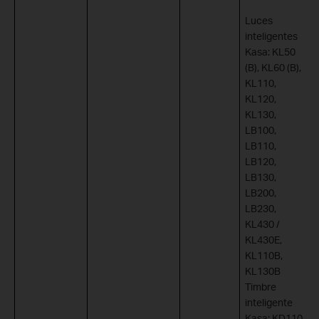
Luces
inteligentes
Kasa: KL50
(B), KL60 (B),
KL110,
KL120,
KL130,
LB100,
LB110,
LB120,
LB130,
LB200,
LB230,
KL430 /
KL430E,
KL110B,
KL130B
Timbre
inteligente
Kasa: KD110