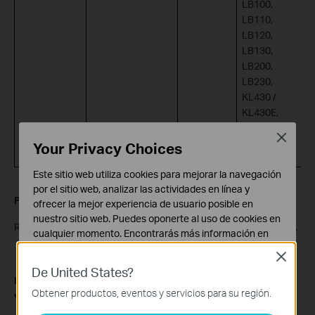
LB100,
LB110,
LB120,
LB130,
LB200,
LB230,
KL430 /
KL430E,
KL110B,
Close
KL130B
Your Privacy Choices
Este sitio web utiliza cookies para mejorar la navegación
por el sitio web, analizar las actividades en línea y
P2: ¿Cuántas acciones inteligentes puedo crear?
ofrecer la mejor experiencia de usuario posible en
nuestro sitio web. Puedes oponerte al uso de cookies en
R: Se pueden crear hasta 64 Smart Actions en una cuenta Kasa.
cualquier momento. Encontrarás más información en
nuestra
política de privacidad
.
Close
De United States?
Cookies Básicas
P3: ¿Cuántas acciones inteligentes se pueden habilitar a la
Estas cookies son necesarias para el funcionamiento
Obtener productos, eventos y servicios para su región.
vez?
del sitio web y no pueden desactivarse en tu sistema.