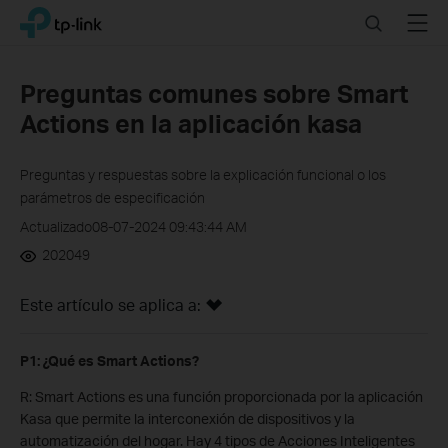
Click
Search
Menu
TP-Link, Reliably Smart
to
skip
the
Preguntas comunes sobre Smart
navigation
Actions en la aplicación kasa
bar
Preguntas y respuestas sobre la explicación funcional o los
parámetros de especificación
Actualizado08-07-2024 09:43:44 AM
202049
Este artículo se aplica a:
P1: ¿Qué es Smart Actions?
R: Smart Actions es una función proporcionada por la aplicación
Kasa que permite la interconexión de dispositivos y la
automatización del hogar.
Hay 4 tipos de Acciones Inteligentes