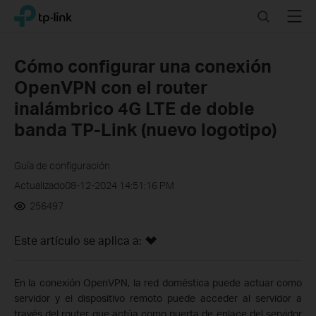
Click
Search
Menu
TP-Link, Reliably Smart
to
skip
the
Cómo configurar una conexión
navigation
OpenVPN con el router
bar
inalámbrico 4G LTE de doble
banda TP-Link (nuevo logotipo)
Guía de configuración
Actualizado08-12-2024 14:51:16 PM
256497
Este artículo se aplica a:
En la conexión OpenVPN, la red doméstica puede actuar como
servidor y el dispositivo remoto puede acceder al servidor a
través del router que actúa como puerta de enlace del servidor