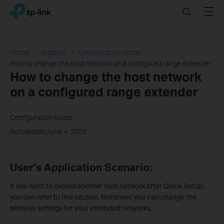
Click
Search
Menu
TP-Link, Reliably Smart
to
skip
the
navigation
Home
Support
Configuration Guide
bar
How to change the host network on a configured range extender
How to change the host network
on a configured range extender
Configuration Guide
ActualizadoJune 4, 2026
User’s Application Scenario:
If you want to extend another host network after Quick Setup,
you can refer to this section. Moreover, you can change the
wireless settings for your extended networks.