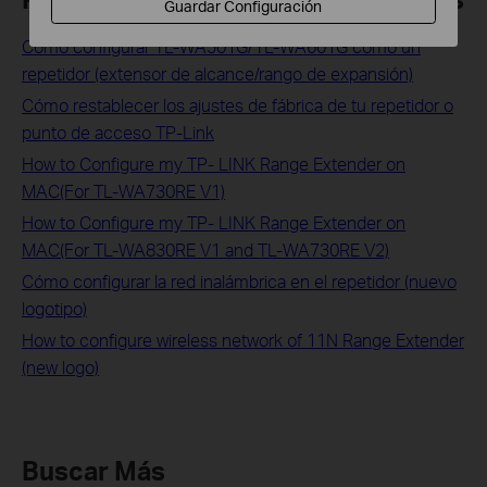
Guardar Configuración
Cómo configurar TL-WA501G/TL-WA601G como un
repetidor (extensor de alcance/rango de expansión)
Cómo restablecer los ajustes de fábrica de tu repetidor o
punto de acceso TP-Link
How to Configure my TP- LINK Range Extender on
MAC(For TL-WA730RE V1)
How to Configure my TP- LINK Range Extender on
MAC(For TL-WA830RE V1 and TL-WA730RE V2)
Cómo configurar la red inalámbrica en el repetidor (nuevo
logotipo)
How to configure wireless network of 11N Range Extender
(new logo)
Buscar Más