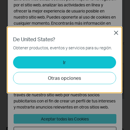
por el sitio web, analizar las actividades en línea y
ofrecer la mejor experiencia de usuario posible en
nuestro sitio web. Puedes oponerte al uso de cookies en
cualquier momento. Encontrarás más información en
nuestra
política de privacidad
.
Close
De United States?
Cookies Básicas
Estas cookies son necesarias para el funcionamiento
Obtener productos, eventos y servicios para su región.
del sitio web y no pueden desactivarse en tu sistema.
Ir
Cookies de Análisis y de Marketing
Las cookies de análisis nos permiten analizar tus
actividades en nuestro sitio web con el fin de mejorar y
Otras opciones
adaptar la funcionalidad del mismo.
Las cookies de marketing pueden ser instaladas a
través de nuestro sitio web por nuestros socios
publicitarios con el fin de crear un perfil de tus intereses
y mostrarte anuncios relevantes en otros sitios web.
Aceptar todas las Cookies
Preguntas Frecuentes Relacionadas