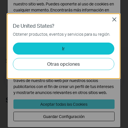
nuestro sitio web. Puedes oponerte al uso de cookies en
Generally, UE330 supports plug-and-play. If your product is
cualquier momento. Encontrarás más información en
not plug-and-play or cannot work well, please update the
nuestra
política de privacidad
.
latest version of the driver.
Close
If you have further questions, please
contact us
De United States?
Cookies Básicas
Estas cookies son necesarias para el funcionamiento
Obtener productos, eventos y servicios para su región.
del sitio web y no pueden desactivarse en tu sistema.
Ir
Cookies de Análisis y de Marketing
Las cookies de análisis nos permiten analizar tus
Suscripción
actividades en nuestro sitio web con el fin de mejorar y
Otras opciones
adaptar la funcionalidad del mismo.
Las cookies de marketing pueden ser instaladas a
Dirección de correo electrónico
Suscríbete
través de nuestro sitio web por nuestros socios
publicitarios con el fin de crear un perfil de tus intereses
y mostrarte anuncios relevantes en otros sitios web.
Síguenos
Aceptar todas las Cookies
Guardar Configuración