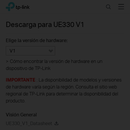
Click
Search
Menu
TP-Link, Reliably Smart
to
skip
the
Descarga para
UE330
V1
navigation
bar
Elige la versión de hardware:
V1
>
Cómo encontrar la versión de hardware en un
dispositivo de TP-Link
IMPORTANTE
: La disponibilidad de modelos y versiones
de hardware varía según la región. Consulta el sitio web
regional de TP-Link para determinar la disponibilidad del
producto.
Visión General
UE330_V1_Datasheet