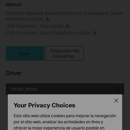
Manual
Ethernet Network Adapter(America-3Lanuages)_Quick
Installation Guide
USB Converter_User Guide
USB Converter_Quick Installation Guide
Preguntas más
Driver
Frecuentes
Driver
UE330_Driver
Fecha de Publicación:
2018-11-23
Close
Your Privacy Choices
Idioma:
Inglés
Este sitio web utiliza cookies para mejorar la navegación
por el sitio web, analizar las actividades en línea y
Tamaño de Archivo:
N/A
ofrecer la mejor experiencia de usuario posible en