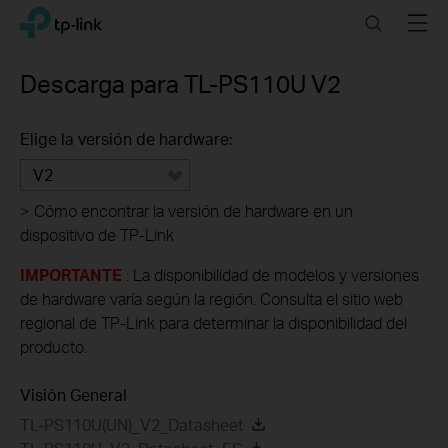
Click
Search
Menu
TP-Link, Reliably Smart
to
skip
the
Descarga para
TL-PS110U
V2
navigation
bar
Elige la versión de hardware:
V2
>
Cómo encontrar la versión de hardware en un
dispositivo de TP-Link
IMPORTANTE
: La disponibilidad de modelos y versiones
de hardware varía según la región. Consulta el sitio web
regional de TP-Link para determinar la disponibilidad del
producto.
Visión General
TL-PS110U(UN)_V2_Datasheet