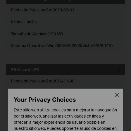
Fecha de Publicación:
2018-03-01
Idioma:
Inglés
Tamaño de Archivo:
2.93 MB
Sistema Operativo: Win2000/XP/2003/Vista/7/8/8.1/10
PSWizard LPR
Fecha de Publicación:
2016-11-30
Idioma:
Inglés
Close
Your Privacy Choices
Tamaño de Archivo:
935KB
Este sitio web utiliza cookies para mejorar la navegación
por el sitio web, analizar las actividades en línea y
Sistema Operativo: Win 2000/XP/Vista/ 7
ofrecer la mejor experiencia de usuario posible en
nuestro sitio web. Puedes oponerte al uso de cookies en