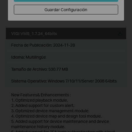
6. Added support for 2FA login authentication with cloud
accounts.
Guardar Configuración
7. Added support for DDNS.
8. Optimized multiple levels of site, support up to 10 levels.
VIGI VMS_1.7.24_64bits
Fecha de Publicación:
2024-11-28
Idioma:
Multilingüe
Tamaño de Archivo:
530.77 MB
Sistema Operativo: Windows 7/10/11/Server 2008 64bits
New Features& Enhancements :
1. Optimized playback module.
2. Added support for custom alert.
3. Optimized device management module.
4. Optimized device map and design tool module.
5. Added support for device maintenance and device
maintenance history module.
6. Added support for 2FA login authentication with cloud