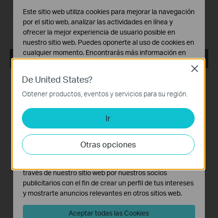
Sistema Operativo: Windows 7/10/11/Server 2008 64bits
Este sitio web utiliza cookies para mejorar la navegación
por el sitio web, analizar las actividades en línea y
Release Notes >
ofrecer la mejor experiencia de usuario posible en
nuestro sitio web. Puedes oponerte al uso de cookies en
cualquier momento. Encontrarás más información en
VIGI VMS_1.7.24_32bits
nuestra
política de privacidad
.
Close
Fecha de Publicación:
De United States?
2024-11-28
Cookies Básicas
Estas cookies son necesarias para el funcionamiento
Obtener productos, eventos y servicios para su región.
Idioma:
Multilingüe
del sitio web y no pueden desactivarse en tu sistema.
Ir
Tamaño de Archivo:
Cookies de Análisis y de Marketing
467.56 MB
Las cookies de análisis nos permiten analizar tus
Sistema Operativo: Windows 7/10/11/Server 2008 32bits
actividades en nuestro sitio web con el fin de mejorar y
Otras opciones
adaptar la funcionalidad del mismo.
New Features& Enhancements :
Las cookies de marketing pueden ser instaladas a
1. Optimized playback module.
través de nuestro sitio web por nuestros socios
2. Added support for custom alert.
publicitarios con el fin de crear un perfil de tus intereses
3. Optimized device management module.
y mostrarte anuncios relevantes en otros sitios web.
4. Optimized device map and design tool module.
5. Added support for device maintenance and device
maintenance history module.
Aceptar todas las Cookies