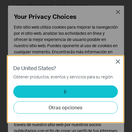
Close
Your Privacy Choices
Este sitio web utiliza cookies para mejorar la navegación
por el sitio web, analizar las actividades en línea y
ofrecer la mejor experiencia de usuario posible en
nuestro sitio web. Puedes oponerte al uso de cookies en
cualquier momento. Encontrarás más información en
nuestra
política de privacidad
.
Close
De United States?
Cookies Básicas
Estas cookies son necesarias para el funcionamiento
Obtener productos, eventos y servicios para su región.
del sitio web y no pueden desactivarse en tu sistema.
Ir
Cookies de Análisis y de Marketing
Las cookies de análisis nos permiten analizar tus
actividades en nuestro sitio web con el fin de mejorar y
Otras opciones
adaptar la funcionalidad del mismo.
Las cookies de marketing pueden ser instaladas a
través de nuestro sitio web por nuestros socios
publicitarios con el fin de crear un perfil de tus intereses