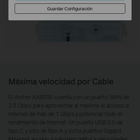
Guardar Configuración
Máxima velocidad por Cable
El Archer AX6000 cuenta con un puerto WAN de
2,5 Gbps para aprovechar al máximo el acceso a
Internet de más de 1 Gbps y potenciar todo el
rendimiento de Internet. Un puerto USB 3.0 de
tipo C y otro de tipo A y ocho puertos Gigabit
Ethernet ayudan a transferir datos a velocidades