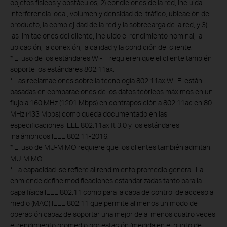
objetos físicos y obstáculos, 2) condiciones de la red, incluida
interferencia local, volumen y densidad del tráfico, ubicación del
producto, la complejidad de la red y la sobrecarga de la red, y 3)
las limitaciones del cliente, incluido el rendimiento nominal, la
ubicación, la conexión, la calidad y la condición del cliente.
*
El uso de los estándares Wi-Fi requieren que el cliente también
soporte los estándares 802.11ax.
*
Las reclamaciones sobre la tecnología 802.11ax Wi-Fi están
basadas en comparaciones de los datos teóricos máximos en un
flujo a 160 MHz (1201 Mbps) en contraposición a 802.11ac en 80
MHz (433 Mbps) como queda documentado en las
especificaciones IEEE 802.11ax ft 3.0 y los estándares
inalámbricos IEEE 802.11-2016.
*
El uso de MU-MIMO requiere que los clientes también admitan
MU-MIMO.
*
La capacidad se refiere al rendimiento promedio general. La
enmiende define modificaciones estandarizadas tanto para la
capa física IEEE 802.11 como para la capa de control de acceso al
medio (MAC) IEEE 802.11 que permite al menos un modo de
operación capaz de soportar una mejor de al menos cuatro veces
el rendimiento promedio por estación (medida en el punto de