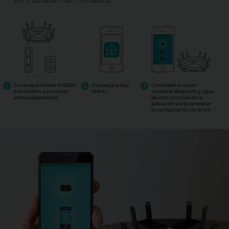
Conecta el Archer AX6000
Descarga la App
Conéctate al router
a tu módem y enciende
Tether
mediante Bluetooth y sigue
ambos dispositivos
las instrucciones de la
aplicación para completar
la configuración de la red