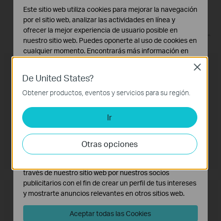
Este sitio web utiliza cookies para mejorar la navegación
por el sitio web, analizar las actividades en línea y
Un Único Nombre de Red
Gestion por App
ofrecer la mejor experiencia de usuario posible en
Sin conexiones a otras redes
Gestiona el Wi-Fi de toda la casa mediante la aplicación Tether o la interfaz web.
nuestro sitio web. Puedes oponerte al uso de cookies en
cualquier momento. Encontrarás más información en
nuestra
política de privacidad
.
Router Convencional + Repetidor
Close
De United States?
Cookies Básicas
Estas cookies son necesarias para el funcionamiento
Obtener productos, eventos y servicios para su región.
del sitio web y no pueden desactivarse en tu sistema.
Ir
Cookies de Análisis y de Marketing
Las cookies de análisis nos permiten analizar tus
actividades en nuestro sitio web con el fin de mejorar y
Otras opciones
adaptar la funcionalidad del mismo.
Las cookies de marketing pueden ser instaladas a
través de nuestro sitio web por nuestros socios
publicitarios con el fin de crear un perfil de tus intereses
Router OneMesh™ + Repetidor
y mostrarte anuncios relevantes en otros sitios web.
Aceptar todas las Cookies