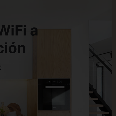
WiFi a
ción
0