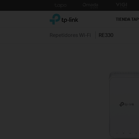
Click
to
TP-Link, Reliably Smart
skip
TIENDA TA
the
navigation
Repetidores Wi-Fi
RE330
bar