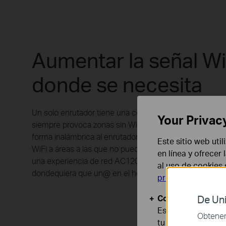
Aumentar la señal Wi
donde se necesita
Un solo enrutador tiene una cobertura WiFi limitada y
Your Privac
siempre provoca zonas sin WiFi. El RE330 se conecta 
forma inalámbrica al enrutador existente y expande su 
Este sitio web uti
WiFi a áreas a las que no puede llegar por sí solo. Disfru
en línea y ofrecer
una experiencia de red AC1200 estable y de alta veloc
al uso de cookies
dondequiera que un@ en el hogar es fácil.
privacidad
.
Cookies Básicas
De Uni
Estas cookies son
Obtener 
tu sistema.