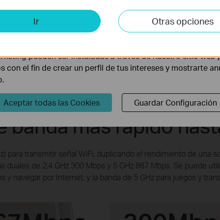
is y de Marketing
Ir
Otras opciones
lisis nos permiten analizar tus actividades en nuestro sitio w
la funcionalidad del mismo.
rketing pueden ser instaladas a través de nuestro sitio web 
os con el fin de crear un perfil de tus intereses y mostrarte a
b.
Aceptar todas las Cookies
Guardar Configuración
le banda más rápido has
) para transmitir señal WiFi, duplicando el rendimiento de una 
duales de 2,4 GHz 300 Mbps y 5 GHz 867 Mbps. Se puede utiliz
os y navegar por Internet, y la banda de 5 GHz para juegos y tran