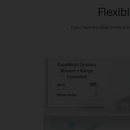
Flexi
If you have any dead zones at 
EasyMesh Devices
(Router + Range
Extender)