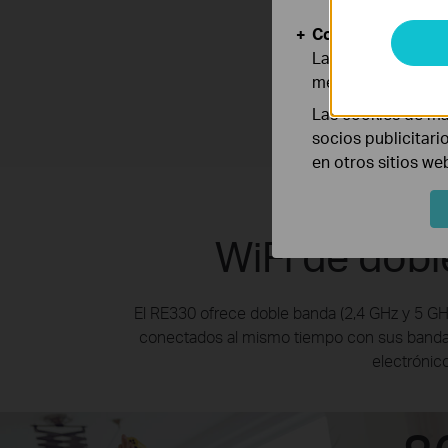
Cookies de Anális
Las cookies de aná
mejorar y adaptar 
Las cookies de ma
socios publicitari
en otros sitios we
WiFi de dob
El RE330 ofrece doble banda (2,4 GHz y 5 GHz
conectados al mismo tiempo con sus bandas 
electrónic