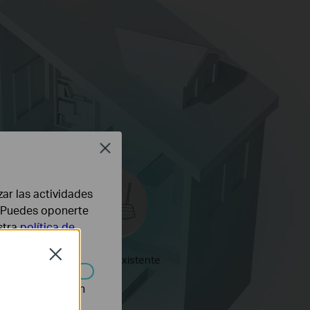
Close
zar las actividades
b. Puedes oponerte
stra
política de
Close
Enrutador existente
n desactivarse en