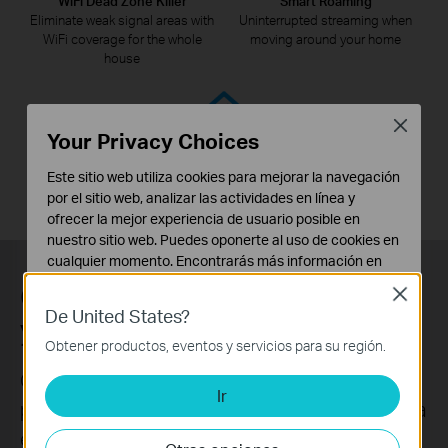
WiFi Dead Zone Killer
Smart Roaming
Eliminate weak signal areas with
Uninterrupted streaming when
WiFi coverage for the whole
moving around your home
house
Close
Your Privacy Choices
One WiFi Name
No more switching WiFi network
Este sitio web utiliza cookies para mejorar la navegación
names
por el sitio web, analizar las actividades en línea y
ofrecer la mejor experiencia de usuario posible en
nuestro sitio web. Puedes oponerte al uso de cookies en
cualquier momento. Encontrarás más información en
nuestra
política de privacidad
.
Configuración rápida
Close
De United States?
Cookies Básicas
y sencilla
Estas cookies son necesarias para el funcionamiento
Obtener productos, eventos y servicios para su región.
del sitio web y no pueden desactivarse en tu sistema.
Coloca el repetidor Wi-Fi cerca del router.y
Ir
Cookies de Análisis y de Marketing
presiona en ambos el botón WPS para crear la
Las cookies de análisis nos permiten analizar tus
extensión de la red. Una vez enlazados lleva el
actividades en nuestro sitio web con el fin de mejorar y