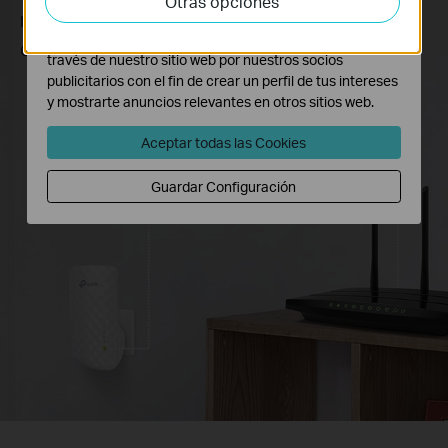
Otras opciones
adaptar la funcionalidad del mismo.
repetidor Wi-Fi RE200 a la habitación donde
Las cookies de marketing pueden ser instaladas a
quieras mejorar la señal a internet.
través de nuestro sitio web por nuestros socios
publicitarios con el fin de crear un perfil de tus intereses
y mostrarte anuncios relevantes en otros sitios web.
Aceptar todas las Cookies
Guardar Configuración