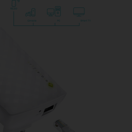
RE200
Consola
PC
Smart TV