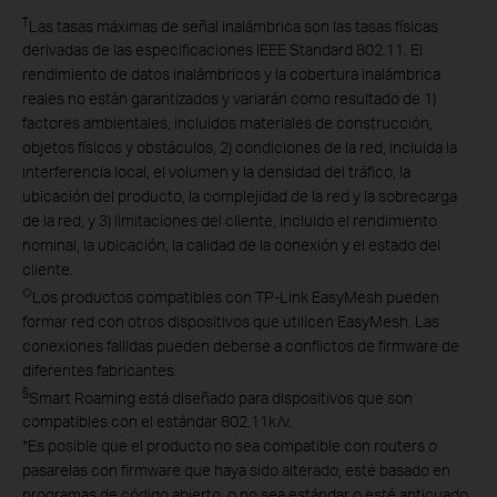
†
Las tasas máximas de señal inalámbrica son las tasas físicas
derivadas de las especificaciones IEEE Standard 802.11. El
rendimiento de datos inalámbricos y la cobertura inalámbrica
reales no están garantizados y variarán como resultado de 1)
factores ambientales, incluidos materiales de construcción,
objetos físicos y obstáculos, 2) condiciones de la red, incluida la
interferencia local, el volumen y la densidad del tráfico, la
ubicación del producto, la complejidad de la red y la sobrecarga
de la red, y 3) limitaciones del cliente, incluido el rendimiento
nominal, la ubicación, la calidad de la conexión y el estado del
cliente.
◇
Los productos compatibles con TP-Link EasyMesh pueden
formar red con otros dispositivos que utilicen EasyMesh. Las
conexiones fallidas pueden deberse a conflictos de firmware de
diferentes fabricantes.
§
Smart Roaming está diseñado para dispositivos que son
compatibles con el estándar 802.11k/v.
*
Es posible que el producto no sea compatible con routers o
pasarelas con firmware que haya sido alterado, esté basado en
programas de código abierto, o no sea estándar o esté anticuado.