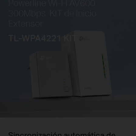
Powerline Wi-Fi AV600
300Mbps
KIT de Inicio
Extensor
TL-WPA4221 KIT
Sincronización automática de