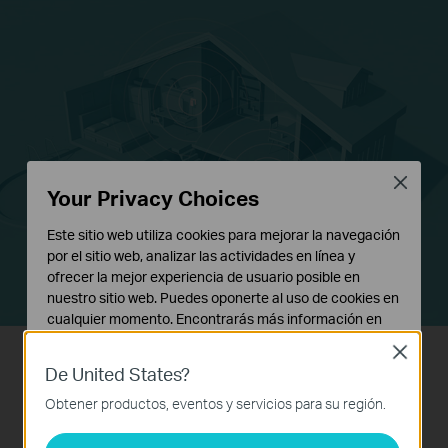
Close
Your Privacy Choices
Este sitio web utiliza cookies para mejorar la navegación
por el sitio web, analizar las actividades en línea y
ofrecer la mejor experiencia de usuario posible en
nuestro sitio web. Puedes oponerte al uso de cookies en
cualquier momento. Encontrarás más información en
nuestra
política de privacidad
.
Close
De United States?
Cookies Básicas
Plug and Play!
Estas cookies son necesarias para el funcionamiento
Obtener productos, eventos y servicios para su región.
del sitio web y no pueden desactivarse en tu sistema.
Enchufa el TL-PA4010 a la pared y