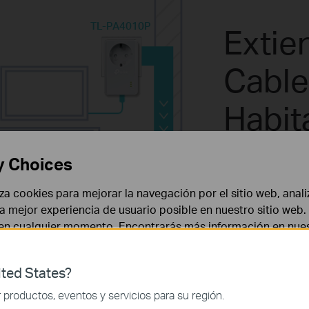
TL-PA4010P
Extie
Cable
Habit
Siste
y Choices
HomePlug AV600
Exist
Powerline
liza cookies para mejorar la navegación por el sitio web, anali
 la mejor experiencia de usuario posible en nuestro sitio we
 en cualquier momento. Encontrarás más información en nue
Con HomePlug 
el circuito elé
ted States?
velocidad sin 
 necesarias para el funcionamiento del sitio web y no puede
productos, eventos y servicios para su región.
lleva la red c