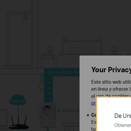
Your Privac
HomePlug AV600
Este sitio web uti
en línea y ofrecer
al uso de cookies
Internet
privacidad
.
TL-PA4010P
Cookies Básicas
De Uni
Estas cookies son
Obtener 
tu sistema.