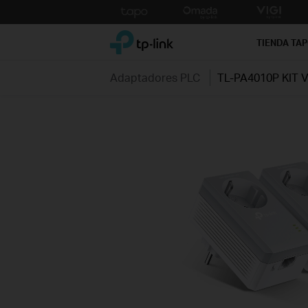
Click
to
TP-Link, Reliably Smart
skip
TIENDA TA
the
navigation
Adaptadores PLC
TL-PA4010P KIT 
bar