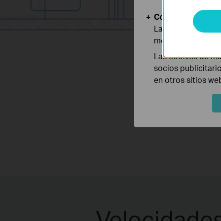
Cookies de Anális
Las cookies de aná
mejorar y adaptar 
Las cookies de ma
socios publicitari
en otros sitios we
Velocidade