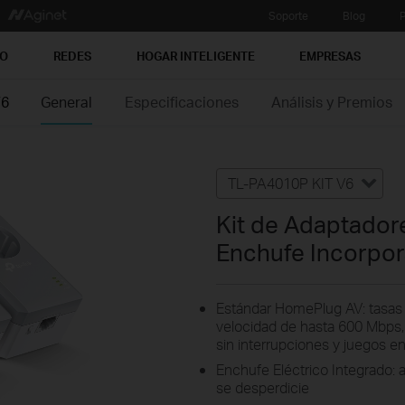
Soporte
Blog
P
PO
REDES
HOGAR INTELIGENTE
EMPRESAS
V6
General
Especificaciones
Análisis y Premios
TL-PA4010P KIT V6
Kit de Adaptador
Enchufe Incorpo
Estándar HomePlug AV: tasas d
velocidad de hasta 600 Mbps
sin interrupciones y juegos en
Enchufe Eléctrico Integrado:
se desperdicie