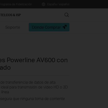
rograma de Fidelización
España / español
Search
TELCOS & ISP
Soporte
Dónde Comprar
es Powerline AV600 con
rado
e transferencia de datos de alta
, ideal para transmisión de vídeo HD o 3D
 línea
 asegura que ninguna toma de corriente