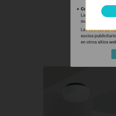
Nota: La cobertur
Cookies de Anális
Las cookies de aná
mejorar y adaptar 
Las cookies de ma
socios publicitari
en otros sitios we
Nuestros kits de mo