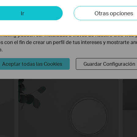
a varía de 6500 ft² (paquete de 3), 4500 ft² (paquete de 2) y 2500 ft
is y de Marketing
Ir
Otras opciones
lisis nos permiten analizar tus actividades en nuestro sitio w
la funcionalidad del mismo.
rketing pueden ser instaladas a través de nuestro sitio web 
Libertad de montaje
os con el fin de crear un perfil de tus intereses y mostrarte a
b.
ntaje permiten instalar Deco X50-PoE en techos, paredes o directa
Aceptar todas las Cookies
Guardar Configuración