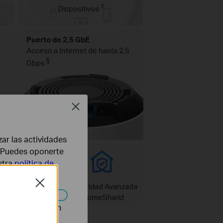
†
Dispositivos
Puerto de 2,5 GbE
Acceso a Internet de hasta 2,5
§
Gbps
Close
zar las actividades
b. Puedes oponerte
stra
política de
Close
-Fi 6 Mesh AI
Seguridad Avanzada
HomeShield
n desactivarse en
†