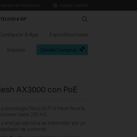
rograma de Fidelización
España / español
Search
TELCOS & ISP
Configurar & App
Especificaciones
Soporte
Dónde Comprar
 Mesh AX3000 con PoE
 La tecnología Deco Wi-Fi 6 Mesh lleva la
 rincones hasta 230 m2.
 y energía eléctrica se transmiten por un
adaptador de corriente.