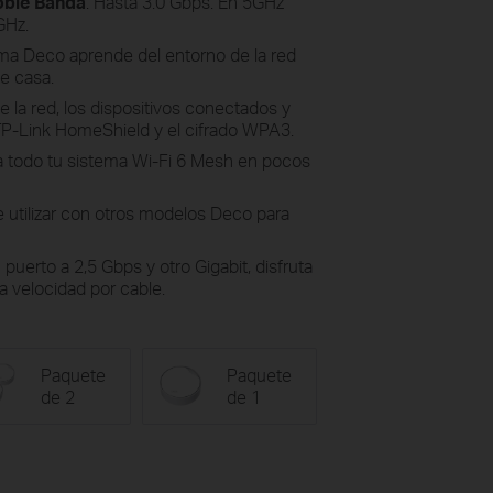
Doble Banda
. Hasta 3.0 Gbps. En 5GHz
GHz.
tema Deco aprende del entorno de la red
de casa.
ge la red, los dispositivos conectados y
 TP-Link HomeShield y el cifrado WPA3.
la todo tu sistema Wi-Fi 6 Mesh en pocos
e utilizar con otros modelos Deco para
 puerto a 2,5 Gbps y otro Gigabit, disfruta
a velocidad por cable.
Paquete
Paquete
de 2
de 1