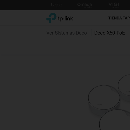
Click
to
TP-Link, Reliably Smart
skip
TIENDA TA
the
navigation
Ver Sistemas Deco
Deco X50-PoE
bar