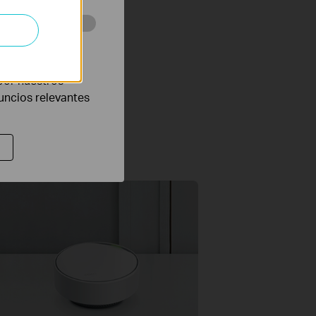
² (paquete de 1).
eb con el fin de
por nuestros
nuncios relevantes
mente sobre muebles.