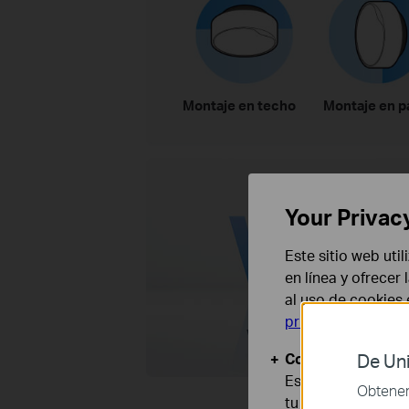
Montaje en techo
Montaje en p
Your Privac
Este sitio web uti
en línea y ofrecer
al uso de cookies
privacidad
.
Wi-Fi 6 Doble B
Cookies Básicas
De Uni
Estas cookies son
Obtener 
tu sistema.