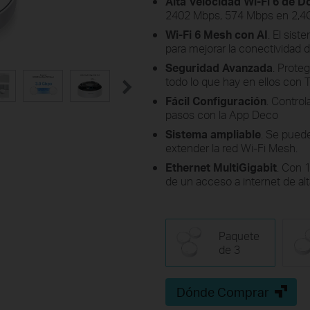
Alta Velocidad Wi-Fi 6 de 
2402 Mbps, 574 Mbps en 2,4
Wi-Fi 6 Mesh con AI
. El sis
para mejorar la conectividad 
Seguridad Avanzada
. Prote
todo lo que hay en ellos con
Fácil Configuración
. Contro
pasos con la App Deco
Sistema ampliable
. Se pued
extender la red Wi-Fi Mesh.
Ethernet MultiGigabit
. Con 1
de un acceso a internet de alt
Paquete
de 3
Dónde Comprar