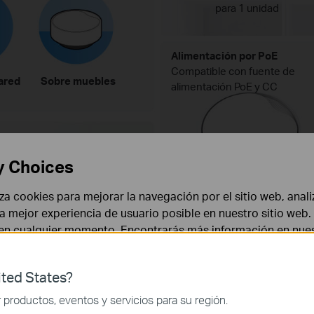
para 1 unidad
Alimentación por PoE
Compatible con fuente de
ared
Sobre muebles
alimentación PoE y CC
y Choices
liza cookies para mejorar la navegación por el sitio web, anali
 la mejor experiencia de usuario posible en nuestro sitio we
 en cualquier momento. Encontrarás más información en nue
anda
AX3000
HE160
Wi
ted States?
 necesarias para el funcionamiento del sitio web y no puede
productos, eventos y servicios para su región.