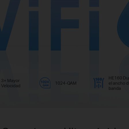
HE160 Dup
3× Mayor
1024-QAM
el ancho 
Velocidad
banda