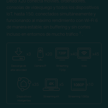
Deco X20 conecta móviles, ordenadores,
consolas de videojuego y todos los dispositivos
IoT, hasta 150, conectados simultáneamente y
funcionando al máximo rendimiento con Wi-Fi 6
de manera estable, sin buffering y sin cortes
†
incluso en entornos de mucho tráfico
.
x3
x20
x40
x45
Descarga de
Cámara IP
Streaming
Web
alta velocidad
720p
x35
x5
x10
Dispositivos
Streaming 4K
Streaming 1080p
Inteligentes