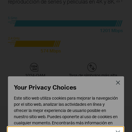
reproducción de series y películas en 4K y 8K.
5 GHz:
1201 Mbps
2,4 GHz:
574 Mbps
1024-QAM
Tasa de símbolos más alta
Mayor gestión de Datos
11% más Rápido
Close
Your Privacy Choices
Este sitio web utiliza cookies para mejorar la navegación
por el sitio web, analizar las actividades en línea y
ofrecer la mejor experiencia de usuario posible en
nuestro sitio web. Puedes oponerte al uso de cookies en
Lag ultrabajo para Gaming online
cualquier momento. Encontrarás más información en
nuestra
política de privacidad
.