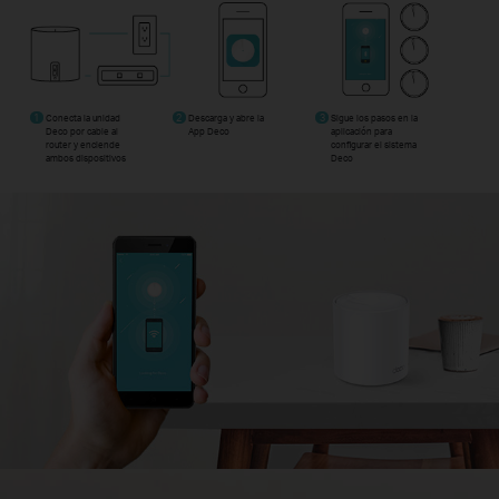
1
Conecta la unidad
2
Descarga y abre la
3
Sigue los pasos en la
Deco por cable al
App Deco
aplicación para
router y enciende
configurar el sistema
ambos dispositivos
Deco