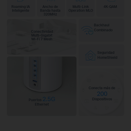
Roaming IA
Ancho de
Multi-Link
4K-QAM
Inteligente
Banda hasta
Operation MLO
320MHz
Backhaul
Combinado
Conectividad
Multi-Gigabit
Wi-Fi 7 Mesh
Seguridad
HomeShield
Conecta más de
200
2.5G
Dispositivos
Puertos
Ethernet