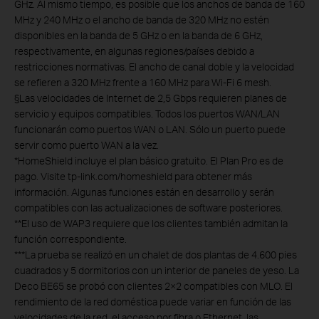
GHz. Al mismo tiempo, es posible que los anchos de banda de 160
MHz y 240 MHz o el ancho de banda de 320 MHz no estén
disponibles en la banda de 5 GHz o en la banda de 6 GHz,
respectivamente, en algunas regiones/países debido a
restricciones normativas. El ancho de canal doble y la velocidad
se refieren a 320 MHz frente a 160 MHz para Wi-Fi 6 mesh.
§
Las velocidades de Internet de 2,5 Gbps requieren planes de
servicio y equipos compatibles. Todos los puertos WAN/LAN
funcionarán como puertos WAN o LAN. Sólo un puerto puede
servir como puerto WAN a la vez.
*
HomeShield incluye el plan básico gratuito. El Plan Pro es de
pago. Visite tp-link.com/homeshield para obtener más
información. Algunas funciones están en desarrollo y serán
compatibles con las actualizaciones de software posteriores.
**
El uso de WAP3 requiere que los clientes también admitan la
función correspondiente.
***
La prueba se realizó en un chalet de dos plantas de 4.600 pies
cuadrados y 5 dormitorios con un interior de paneles de yeso. La
Deco BE65 se probó con clientes 2×2 compatibles con MLO. El
rendimiento de la red doméstica puede variar en función de las
velocidades de la red, el acceso por fibra o Ethernet, las