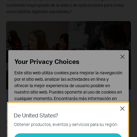
contenido inapropiado de la web o de aplicaciones para crear
unos hábitos digitales saludables.
*
App Devices
App KidShield
Security
Close
Your Privacy Choices
Este sitio web utiliza cookies para mejorar la navegación
por el sitio web, analizar las actividades en línea y
ofrecer la mejor experiencia de usuario posible en
nuestro sitio web. Puedes oponerte al uso de cookies en
Protección Dentro y Fuera
cualquier momento. Encontrarás más información en
de Casa
nuestra
política de privacidad
.
Close
De United States?
Cookies Básicas
Los dispositivos están protegidos en cualquier lugar con la App
Estas cookies son necesarias para el funcionamiento
Obtener productos, eventos y servicios para su región.
Devices Security. Con KidShield, se puede conocer la ubicación
del sitio web y no pueden desactivarse en tu sistema.
de los menores para protegerles digitalmente incluso fuera de