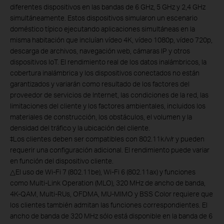
diferentes dispositivos en las bandas de 6 GHz, 5 GHz y 2,4 GHz
simultáneamente. Estos dispositivos simularon un escenario
doméstico típico ejecutando aplicaciones simultáneas en la
misma habitación que incluían vídeo 4K, vídeo 1080p, vídeo 720p,
descarga de archivos, navegación web, cámaras IP y otros
dispositivos IoT. El rendimiento real de los datos inalámbricos, la
cobertura inalámbrica y los dispositivos conectados no están
garantizados y variarán como resultado de los factores del
proveedor de servicios de Internet, las condiciones de la red, las
limitaciones del cliente y los factores ambientales, incluidos los
materiales de construcción, los obstáculos, el volumen y la
densidad del tráfico y la ubicación del cliente.
‡
Los clientes deben ser compatibles con 802.11k/v/r y pueden
requerir una configuración adicional. El rendimiento puede variar
en función del dispositivo cliente.
△
El uso de Wi-Fi 7 (802.11be), Wi-Fi 6 (802.11ax) y funciones
como Multi-Link Operation (MLO), 320 MHz de ancho de banda,
4K-QAM, Multi-RUs, OFDMA, MU-MIMO y BSS Color requiere que
los clientes también admitan las funciones correspondientes. El
ancho de banda de 320 MHz sólo está disponible en la banda de 6