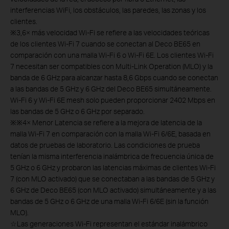
interferencias WiFi, los obstáculos, las paredes, las zonas y los
clientes.
※
3,6× más velocidad Wi-Fi se refiere a las velocidades teóricas
de los clientes Wi-Fi 7 cuando se conectan al Deco BE65 en
comparación con una malla Wi-Fi 6 o Wi-Fi 6E. Los clientes Wi-Fi
7 necesitan ser compatibles con Multi-Link Operation (MLO) y la
banda de 6 GHz para alcanzar hasta 8,6 Gbps cuando se conectan
a las bandas de 5 GHz y 6 GHz del Deco BE65 simultáneamente.
Wi-Fi 6 y Wi-Fi 6E mesh solo pueden proporcionar 2402 Mbps en
las bandas de 5 GHz o 6 GHz por separado.
※
※4× Menor Latencia se refiere a la mejora de latencia de la
malla Wi-Fi 7 en comparación con la malla Wi-Fi 6/6E, basada en
datos de pruebas de laboratorio. Las condiciones de prueba
tenían la misma interferencia inalámbrica de frecuencia única de
5 GHz o 6 GHz y probaron las latencias máximas de clientes Wi-Fi
7 (con MLO activado) que se conectaban a las bandas de 5 GHz y
6 GHz de Deco BE65 (con MLO activado) simultáneamente y a las
bandas de 5 GHz o 6 GHz de una malla Wi-Fi 6/6E (sin la función
MLO).
☆
Las generaciones Wi-Fi representan el estándar inalámbrico