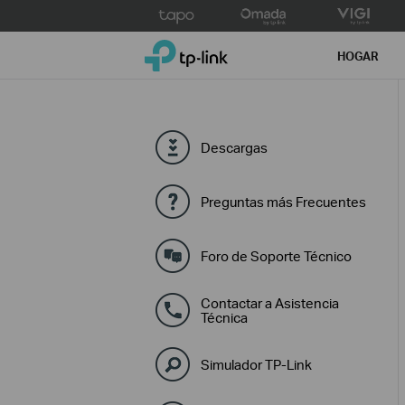
Click
to
TP-Link, Reliably Smart
skip
HOGAR
the
navigation
bar
Descargas
Preguntas más Frecuentes
Foro de Soporte Técnico
Contactar a Asistencia
Técnica
Simulador TP-Link