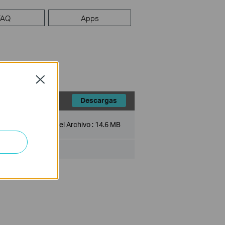
FAQ
Apps
Close
Descargas
Tamaño del Archivo :
14.6 MB