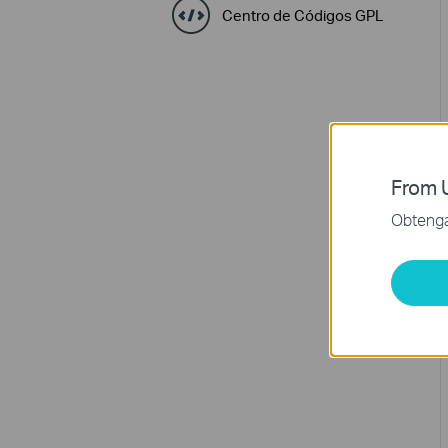
Centro de Códigos GPL
From U
Obtenga 