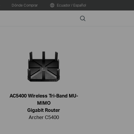
e
Dónde Comprar
Ecuador / Español
Search
AC5400 Wireless Tri-Band MU-
MIMO
Gigabit Router
Archer C5400