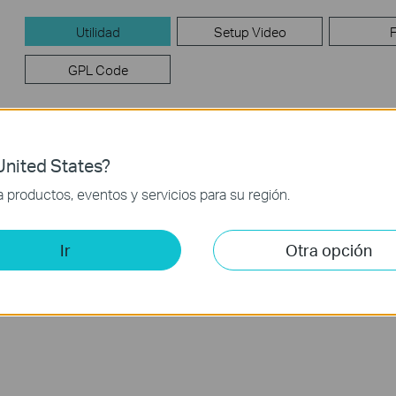
Utilidad
Setup Video
GPL Code
Utilidad
nited States?
USB_Printer_Controller_Utility_Windows
productos, eventos y servicios para su región.
Fecha de Publicación :
2016-
Idioma:
Inglés
11-18
Ir
Otra opción
Sistema de Operación : Win2000/XP/2003/Vista/7/8/8.1/10