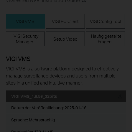
VIGI Wired NVR_Installation Guide
VIGI VMS
VIGI PC Client
VIGI Config Tool
VIGI Security
Häufig gestellte
Setup Video
Manager
Fragen
VIGI VMS
VIGI VMS is a software platform designed to effectively
manage surveillance devices and users from multiple
sites in a unified and intuitive manner.
VIGI VMS_1.8.56_32bits
Datum der Veröffentlichung:
2025-01-16
Sprache:
Mehrsprachig
Dateigröße:
473.44 MB